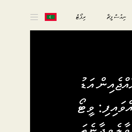
ނިއުސް ފީޗާ
ރިޕޯޓް
އްޖެއިން އަޑު
ްވައިފި: ވީޓޯ
ވާލެވިދާނެތަ