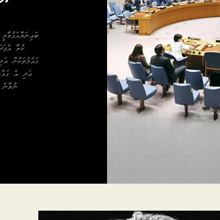
ބައިނަލްއަގުވާމީ
ކުރާ އެފަދ
ގައުމުތަކުން އަމ
އަދި އެ ގައުމ
ނުވާނެ 