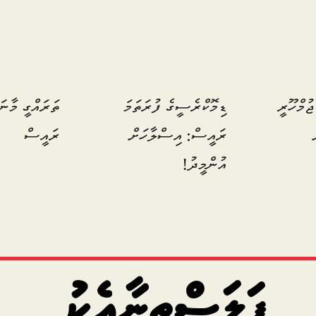
ޖުމްހޫރީ
ޑިމޮކްރެސީގެ ފުރަތަމަ
ތަރައްގީ މާނަ
ރައީސް: އިސްލާހަށް
ރައީސް
އުންމީދު!
ފަލަސްތީނާއެކު