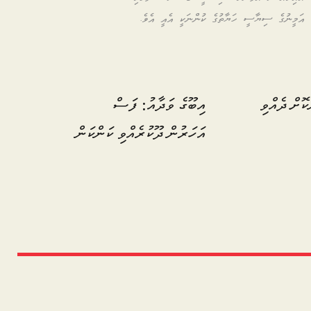
އަމީނުގެ ސިޔާސީ ހަޔާތުގެ ކުންނަކީ އެއީ އެވެ.
ކޮށް ދެއްވި
އިބޫގެ ވަދާއު: ފަސް
އަހަރުން ދޫކުރެއްވި ކަންކަން