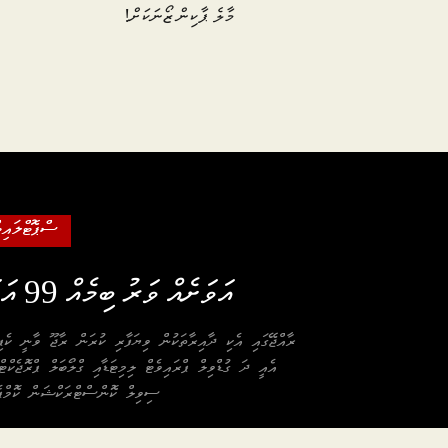
މާލެ ޕާކިން ޒޯނަކަށް!
ސްޕޮޓްލައިޓ
އަވަށެއް ވަރު ބިމެއް 99 އަހަރަށް، ރާޖޫއަކީ ކާކު؟
ރާއްޖޭގައި އެކި ދާއިރާތަކުން ވިޔަފާރި ކުރަން ރާޖޫ ވާނީ ކެޕި
އެއީ ދަ ގުޑްވިލް ޕްރައިވެޓް ލިމިޓަޑާއި ގްލޯބަލް ޕްރޮޖެކް
ސިވިލް ކޮންސްޓްރަކްޝަން ކޮމްޕ