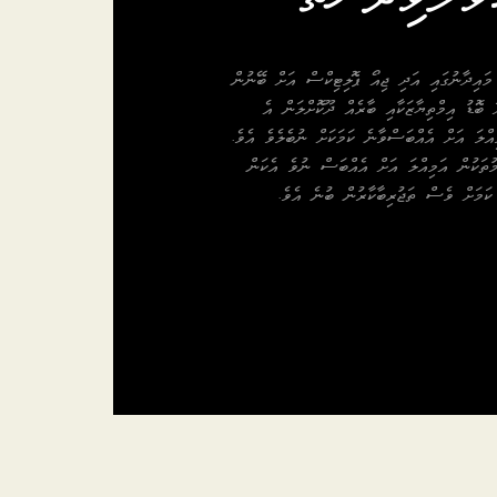
 މައިދާނުގައި އަދި ޖިއޯ ޕޮލިޓިކްސް އަށް ބޭނުން
ަ ބޮޑު އިމްތިޔާޒަކާއި ބާރެއް ދޫކޮށްލަން އެ
ިއްލަ އަށް އެއްބަސްވާނެ ކަމަކަށް ނުބެލެވެ އެވެ.
ުތަކުން އަމިއްލަ އަށް އެއްބަސް ނުވެ އެކަން
ކަމަށް ވެސް ތަޖުރިބާކާރުން ބުނެ އެވެ.