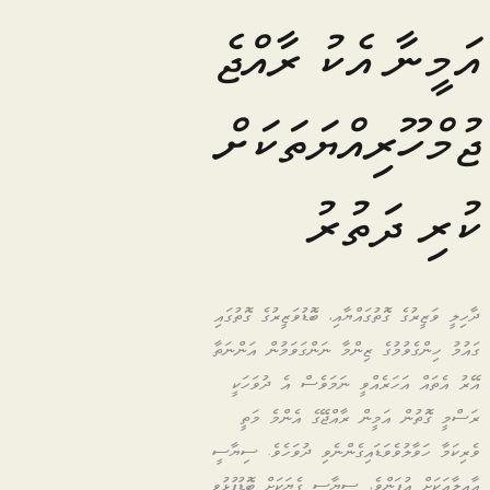
އަމީނާ އެކު ރާއްޖެ
ޖުމްހޫރިއްޔަތަކަށް
ކުރި ދަތުރު
ދާހިލީ ވަޒީރުގެ ގޮތުގައްޔާއި، ބޮޑުވަޒީރުގެ ގޮތުގައި
ގައުމު ހިންގެވުމުގެ ޒިންމާ ނަންގަވަމުން އަންނަތާ
އޭރު އެތައް އަހަރެއްވީ ނަމަވެސް އެ ދުވަހަކީ
ރަސްމީ ގޮތުން އަމީން ރާއްޖޭގެ އެންމެ މަތީ
ވެރިކަމާ ހަވާލުވެވަޑައިގެންނެވި ދުވަހެވެ. ސިޔާސީ
އާއިލާއަކަށް އުފަންވެ، ސިޔާސީ ގެޔަކަށް ބޮޑުފުޅުވި