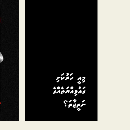
މިއީ ހަރުކަށި
ގައުމިއްޔަތެއްގެ
ނަތީޖާތަ؟