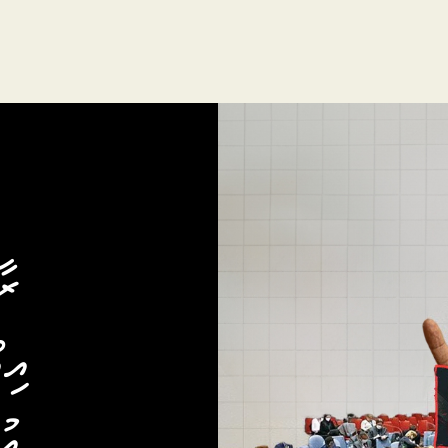
ރާ
އިއ
އު