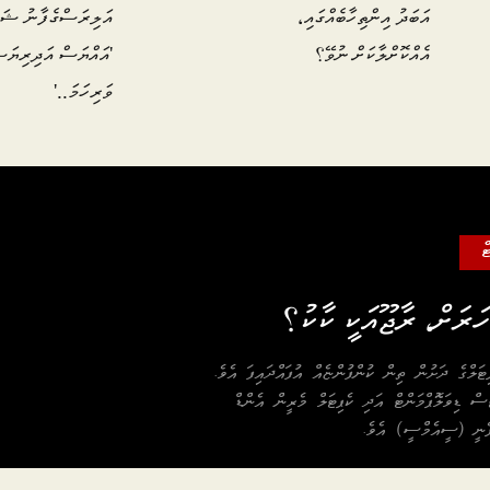
އަބަދު އިންތިހާބެއްގައި،
އަލިރަސްގެފާނު ޝަހ
އެއްކޮށްލާކަށް ނުވޭ؟
'އައްޔަސް އަދިރިޔަސ
ވަރިހަމަ..'
ް
ޓަލްގެ ދަށުން ތިން ކުންފުންޏެއް އުފައްދައިފަ އެވެ.
ޓްސް ޑިވަލޮޕްމަންޓް އަދި ކެޕިޓަލް މެރީން އެންޑް
ެނީ (ސީއެމްސީ) އެވެ.