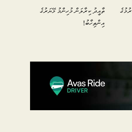
ރުމުގެ
ތާއީދު ކިރާލަން މުހިންމު މޭޔަރުގެ
އިންތިހާބު!