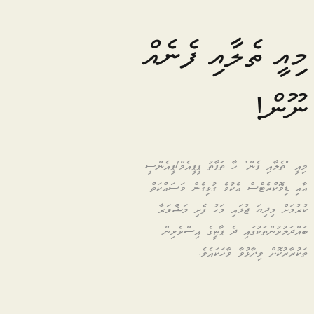
މިއީ ތެލާއި ފެނެއް
ނޫން!
މިއީ "ތެލާއި ފެން" ހާ ތަފާތު ޕީޕީއެމް/ޕީއެންސީ
އާއި ޑިމޮކްރެޓްސް އެކުވެ ގުޅިގެން މަސައްކަތް
ކުރުމަށް މިދިޔަ ޖުލައި މަހު ފެށި މަޝްވަރާ
ބައްދަލުވުންތަކުގައި ދެ ޕާޓީގެ އިސްވެރިން
ތަކުރާރުކޮށް ވިދާޅުވާ ވާހަކައެވެ.