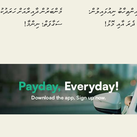
ިންތިހާބު ނިއުޅައިލުން:
މެންބަރުން ދާއިރާއަށް ހަރަދުކު
 ދެރަ އާއި މޮޅު!
ސަގާފަތް؛ ނިންމާ!