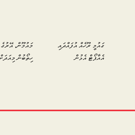
ގައުމީ ރޫހެއް އުފައްދައި
މައުމޫން، އޭރުގެ 
އެއާޕޯޓް އެޅުން
ހިތޯބުން މިއަދަށް