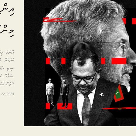
އިންޑ
މިންވ
އާންމު މީހ
ކަމަކުން ވ
ސިޓީ އެއްގ
ސަލާމް ކުރ
ގޮތުންނެވެ
 22, 2024