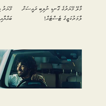
މާލޭ މޭޔަރުގެ ގޮނޑި ނުލިބި ރައީސަށް
މޭޔަރު އ
ލާމަރުކަޒީގެ ޓެސްޓެއް!
ބައްޔާއި