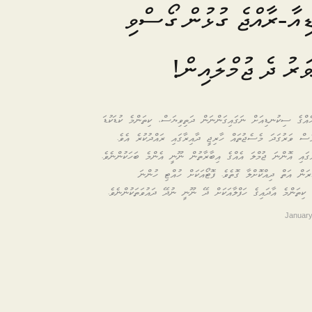
ިއާ-ރާއްޖެ ގުޅުން ގޯސްވި
ަރު ދެ ޖުމްލައިން!
ެއްގެ ސިކުނޑިއަށް ނަގައިގަންނަން ދަތިވިޔަސް، ކިތަންމެ ކުޑަކުޑަ
ެސް ވަރުގަދަ މެސެޖުތައް ހާރިޖީ ދާއިރާގައި ރައްދުކުރެ އެވެ.
ައި އޮންނަ ޖުމްލަ އެއްގެ އިބާރާތުން ނޫނީ އެންމެ ބަހަކުންނެވެ.
ަން އަތް ދިއްކޮށްލާ ގޮތެވެ. ފޮޓޯއަކަށް ހުއްޓި ހުންނަ
. ކިތަންމެ އާދައިގެ ހަފްލާއަކަށް ދޭ ނޫނީ ނުދޭ ދައުވަތަކުންނެވެ.
January