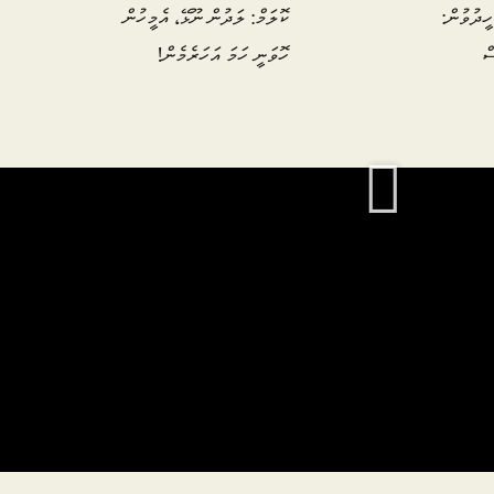
ީދުވުން:
ކޮލަމް: ލަދުން ނޫޅޭ، އެމީހުން
ް
ހޮވަނީ ހަމަ އަހަރެމެން!