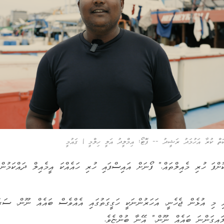
ށްފަ ހުރި މެއިލްތައް." ފޯނަށް އައިސްފައި ހުރި ހައެއްކަ އީމެއިލް ދައްކަމުން 
ި މި އުޅެން ޖެހެނީ. އަހަރުންނަކީ ހަގީގަތުގައި އެއްވެސް ބައެއް ނޫން. ސަރ
އިގަންނަ ބައެއް ނޫން." އޭނާ ބުންޏެވެ.