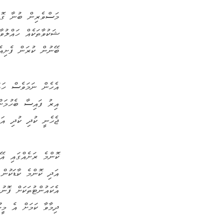
ބޭނުން ކުރަން ފެށިއެވ
އެހެން ނަމަވެސް ހައް
އިރު ފައިސާ ބެހުމަށ
ޖެހެނީ ކުދި ކުދި އަދ
ކޮންމެ ރަށެއްގައި އޭ
އަދި ކޮންމެ ކާޑަކުން
އެކައުންޓުތަކަށް ފޮނ
ދިމާވާ ކަމަށް އެ މީހ