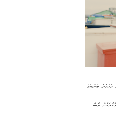
އަހުމަދު ބުންޏެވެ.
ުކާރަކުން ވެސް