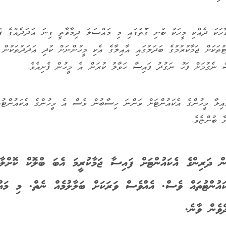
ހަކަ ދެއްކި މީހަކު ބުނި ގޮތުގައި މި މައްސަލަ ދިމާވާތީ ގިނަ އަދަދެއްގެ ފަ
ޓުތަކަށް ޖަމާކުރުމުގެ ބަދަލުގައި އާއިލާގެ އެކި މީހުންނަށް ކުދި އަދަދުތަކުން 
ާ ނެގުމަށް ފަހު ނަގުދު ފައިސާ ހަވާލު ކުރަން އެ މީހުން ފެށިއެވެ.
ިލާ މީހުންގެ އެކައުންޓަށް ވަންނަ ހިސާބުން ވެސް އެ މީހުންގެ އެކައުންޓު
ނާ ބުންޏެވެ.
ން ދަރިންގެ އެކައުންޓަށް ފައިސާ ޖަމާކުރީމަ އެބަ ބްލޮކް ކޮށްލާ
ކައުންޓުތައް ވެސް. އެއްވެސް ވަރަކަށް ބަލާލުމެއް ނެތް. މި މައ
ެވެން ވާނެ.