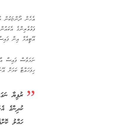
އެހެން ދޯންޏަކުން ވާ
ފަޅުވެރިންގެ އެކައުން
އޭޓީއެމް އިން ފައިސ
ނަމަވެސް ފައިސާ އާއ
ހިފަހައްޓާ ކަމަށް އޭ
ރުފިޔާ ނަގަ
ކުދިންގެ އެ
ހައްލު ކޮށްދ