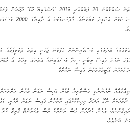
މަސްވެރިން ބުނާ ގޮތުން ސަރުކާރުން 20 ފެބްރުއަރީ 2019 "މަސްވެރިޔާ ކާޑު
ޝަކުވާތަކެއް ހައްލުވާނެ ކަމަށް އުން
ެ.
ލުވުމުގެ ބަދަލުގައި މަސްވެރިންނަށް އުފުލަން ޖެހުނީ އިތުރު ތަކުލީފެކެވެ. މަ
ްފަހު ނަގުދު ފައިސާ ލިބެނީ ސީދާ މަސްވެރިންގެ އަތަށެވެ. މިހާރު އެ ކާޑަށް
ަދުތަކުން އޭޓީއެމްތަކުން ފައިސާ ނަގާށެވެ.
ޓީއެމްއެއް ނުހުންނާތީ މަސްވެރިޔާ ކާޑުން ފައިސާ ނަގަން އެހެން ރަށްރަށަށް ދ
 ދުވާލަކަށް ނެގޭ އަދަދު ލިމިޓުކޮށްފައި އޮތުމުން ފައިސާ ނަގަން ޖެހެނީ ތަފާތ
ުވައިގެންނެވެ. އެހެން ހެދުމުން ވެސް އަނެއްކާ ވެސް އެކައުންޓް ފްރީޒް ކުރާ 
ުން ބުނެއެވެ.