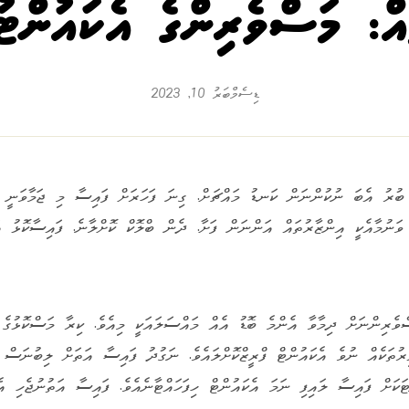
އް: މަސްވެރިންގެ އެކައުންޓު
ޑިސެމްބަރު 10, 2023
ބުރު އެބަ ނުކުންނަން ކަނޑު މައްޗަށް. ގިނަ ފަހަރަށް ފައިސާ މި ޖަމާވަނީ ގ
ވަނުމާއެކީ އިންޒާރުތައް އަންނަން ފަށާ. ދެން ބްލޮކް ކޮށްލާނެ. ފައިސާކޮޅު އ
ްވެރިންނަށް ދިމާވާ އެންމެ ބޮޑު އެއް މައްސަލައަކީ މިއެވެ. ކިރާ މަސްކޮޅުގެ
ރުތަކެއް ނުވެ އެކައުންޓް ފްރީޒްކޮށްލައެވެ. ނަގުދު ފައިސާ އަތަށް ލިބުނަސް 
ޓަކަށް ފައިސާ ލައިފި ނަމަ އެކައުންޓް ހިފަހައްޓާނެއެވެ. ފައިސާ އަތުނުޖެހި އެ