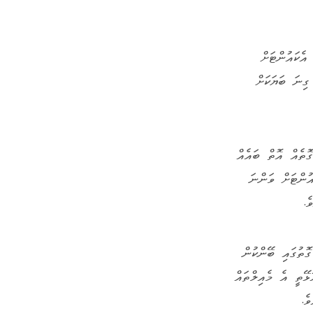
ެކައުންޓަށް
ގިނަ ބަޔަކަށް
.
ޮތެއް އޮތް ބައެއް
އުންޓަށް ވަންނަ
ެ.
ޮތުގައި ބޭންކުން
ޅޭތީ އެ މެއިލްތައް
ެ.