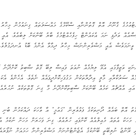
ޓުވުމުގެ ގާނޫނު އޮތް ގޮތުންނާއި ސްކޭމްގެ މައްސަލަތައް ގިނަވުމުން މިހާރު އ
ާއެއް ވަދެފި ނަމަ އެކައުންޓް ހިފެހެއްޓުމުގެ ބާރު ބޭންކަށް ލިބެއެވެ. އެއީ 
ް ވީނަމަވެސް އެއީ މަސްވެރިންނަސް މިހާރު ދިމާވާ އެންމެ ބޮޑު އުނދަގުލެވެ
ނަކީ ވަޒީފާގައި އުޅޭ ލިޔުމެއް ނުވަތަ ފައިސާ ލިބޭ ގޮތް ސާބިތު ކޮށްދޭނެ ގ
ެއް ސަރުކާރާއި މާލީ އިދާރާތަކުން މަގުފަހިކޮށްދީފައެއް ނެތެވެ. އެހެންވެ އެކަ
އައި އެއްޗެއް ކަމެއް ބޭންކަށް ސާބިތުކޮށްދޭނެ މާ ގިނަ ގޮތްތަކެއް ނުހުރެއެވ
ުތު އޮތް ބައެއް ދޯނިތަކުގެ ފަޅުވެރިން "ގައުމީ" އާ ވާހަކަ ދައްކަމުން ބުނި ގ
 މަހަކު އެތައް މެއިލްއެއް ކޮށްފައި ހުރެއެވެ. ގިނަ ފަހަރަށް މަހަށް ނުކުމެ އު
ި ރޭންޖު ނުލިބޭތީ ބޭންކުގެ އެޖެންޓުންނަށް މަސްވެރިންނާ ހަމައަށް ނުފޯރައެވ