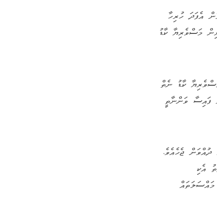
" ދޫކުރަން ފެށުމުން އެފަދަ ހުރިހާ
މީދު ކުރެވުނެވެ. ގާތްގަނޑަކަށް އެ ދާއިރާގެ 2000 މަސްވެރިން މަސްވެރިޔާ ކާޑު
ސްވެރިޔާ ކާޑު ނެތް
 ފައިސާ ވަންނާތީ
ުއްވަން ޖެހެއެވެ.
ު އެކި
މައްސަލަތައް