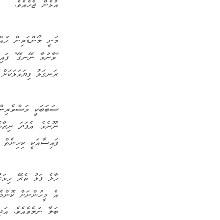
އުޅެން ޖެހެއެވެ.
މަނީ ލޯންޑަރިން ހުއް
"ވާނުވާ ނޭނގޭ" ފައިސ
ރަނގަޅު ފިޔަވަޅަކަށ
ސަބަބަކީ މަސްވެރިން
ނޫނެވެ. އެފަދަ ނިޒާމ
ފައިސާއަކީ ކިހިނެތް 
މާލެ ފަޅު ތެރޭ މިވަގ
އެ މީހުންނަށް ކޮންމެ
ބަލާ ނުލެވެއެވެ. އަދ