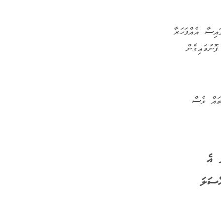
އިސާ އެއްފަހަރާ
ފޮނުވައިގެން
ތައް ވެސް
 އެ
ްސަލަ