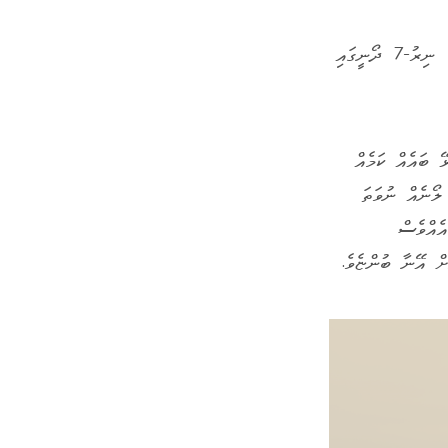
"ގިނަ ފަހަރަށް ރޭންޖެއް ނުލިބޭނެ. އަހަރުންގެ ފޯނަށް ނުގުޅޭތީ ދެން އެކައުންޓް ބްލޮކް ކޮށްލާ." ނިރު-7 ދޯނީގައި
 ބައެއް ކަމެއް
 ލޯނެއް ނުވަތަ
ެއްވެސް
ށް އޭނާ ބުންޏެވެ.