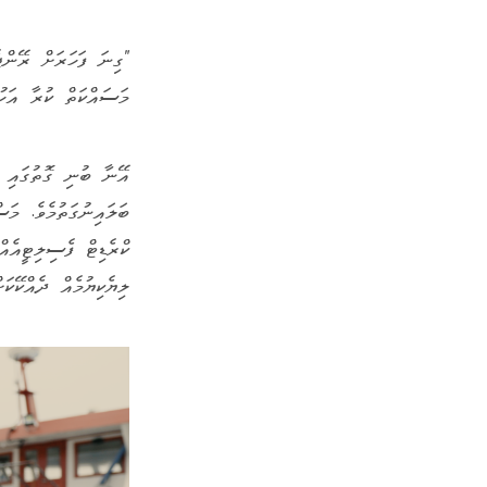
މަސައްކަތް ކުރާ އަހ
އޭނާ ބުނި ގޮތުގައި 
ބަލައިނުގަތުމެވެ. މަސ
ކްރެޑިޓް ފެސިލިޓީއެއ
ލިޔެކިޔުމެއް ދެއްކޭކަ