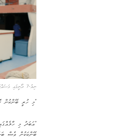
ނިރު-7 ދޯނީގައި މަސައްކަތް ކުރާ އަހުމަދު ރަޝީދު -- ފޮޓޯ: އިމްލީދު އަލީ ހިލްމީ | ގައުމީ
"މި ހުރީ ބޭންކުން ކޮ
"އަބަދު މި ހާލެއްގައ
ބޭންކަކުން ވެސް ބަލަ