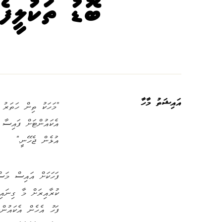
ބޮޑު ތަކުލީފެ
އައިޝަތު މާހާ
"މަހަކު ތިން ހަތަރު 
އެކައުންޓަށް ފައިސާ 
އުޅެން ޖެހޭނީ."
ފަހަކަށް އައިސް މަސ
ކުރާއިރަށް މާ ގިނައި
ފަހު އެހެން އެކައުން