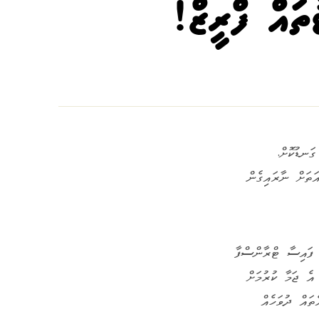
ތައް ފްރީޒް!
ަނޑުކޮށް.
ަތަށް ނާރައިގެން
 ފައިސާ ޓްރާންސްފާ
އެ ޖަމާ ކުރުމަށް
ތައް ދުވަހެއް