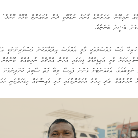
ުމަދު ރަޝީދު ބުންޏެވެ.
ހުރިހާ ވެސް މައްސަލައަކީ މާލީ އެއްވެސް އިދާރާއަކުން މަސްވެރިންނަކީ އުޅޭ
ްވެރިއަކަށް ވާތީ އައިޑީކާޑެއް ފިޔަވައި އެހެން އެއްޗެއް ނުލިބެއެވެ. ބޭންކުން
ް ނުލިބެއެވެ. އެކައުންޓަށް ވަންނަ ފައިސާ ލިބޭ ގޮތް ސާބިތު ކޮށްދިނުމަށް އ
ށް ނުހުރެއެވެ. އަދި މިހާރު އެކައުންޓުގައި ހުރި ފައިސާތައް ހިފަހައްޓަނީ ކަމަ