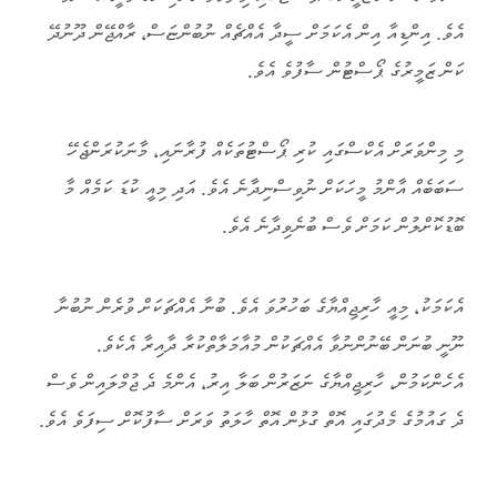
އެވެ. އިންޑިއާ އިން އެކަމަށް ސީދާ އެއްޗެއް ނުބުންޏަސް، ރާއްޖޭން ދޫނުދޭ
ކަން ޒަމީރުގެ ޕޯސްޓުން ސާފުވެ އެވެ.
މި މިންވަރަށް އެކްސްގައި ކުރި ޕޯސްޓުތަކެއް ފުރާނައި، މާނަކުރަންޖެހޭ
ސަބަބެއް އާންމު މީހަކަށް ނުވިސްނިދާނެ އެވެ. އަދި މިއީ ކުޑަ ކަމެއް މާ
ބޮޑުކޮށްލުން ކަމަށް ވެސް ބުނެވިދާނެ އެވެ.
އެކަމަކު، މިއީ ހާރިޖިއްޔާގެ ބަހުރުވަ އެވެ. ބުނާ އެއްޗަކަށް ވުރެން ނުބުނާ
ނޫނީ ބުނަން ބޭނުންނުވާ އެއްޗަކުން މުއާމަލާތްކުރާ ދާއިރާ އެކެވެ.
އެހެންކަމުން، ހާރިޖިއްޔާގެ ނަޒަރުން ބަލާ އިރު، އެންމެ ދެ ޖުމްލައިން ވެސް
ދެ ގައުމުގެ މެދުގައި އޮތް ގުޅުން އޮތް ހާލަތު ވަރަށް ސާފުކޮށް ސިފަވެ އެވެ.