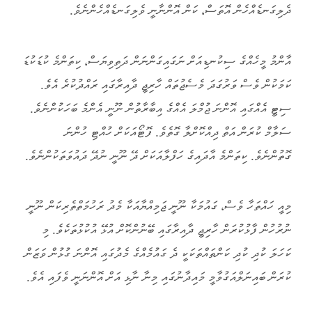
ދެލިގަނޑެއްހެން އޮތަސް، ކަން އޮންނާނީ ވެލިގަނޑެއްހެންނެވެ.
އާންމު މީހެއްގެ ސިކުނޑިއަށް ނަގައިގަންނަން ދަތިވިޔަސް، ކިތަންމެ ކުޑަކުޑަ
ކަމަކުން ވެސް ވަރުގަދަ މެސެޖުތައް ހާރިޖީ ދާއިރާގައި ރައްދުކުރެ އެވެ.
ސިޓީ އެއްގައި އޮންނަ ޖުމްލަ އެއްގެ އިބާރާތުން ނޫނީ އެންމެ ބަހަކުންނެވެ.
ސަލާމް ކުރަން އަތް ދިއްކޮށްލާ ގޮތެވެ. ފޮޓޯއަކަށް ހުއްޓި ހުންނަ
ގޮތުންނެވެ. ކިތަންމެ އާދައިގެ ހަފްލާއަކަށް ދޭ ނޫނީ ނުދޭ ދައުވަތަކުންނެވެ.
މިއީ ހައްތަހާ ވެސް، ގައުމަކާ ނޫނީ ޖަމިއްޔާއަކާ މެދު ރަހުމަތްތެރިކަން ނޫނީ
ނުރުހުން ފާޅުކުރަން ހާރިޖީ ދާއިރާގައި ބޭނުންކޮށް އުޅޭ އުކުޅުތަކެވެ. މި
ކަހަލަ ކުދި ކުދި ކަންތައްތަކަކީ ދެ ގައުމެއްގެ މެދުގައި އޮންނަ ގުޅުން ވަޒަން
ކުރަން ބައިނަލްއަގުވާމީ މައިދާނުގައި މިނާ ނާޅި އަށް އޮންނަނީ ވެފައި އެވެ.