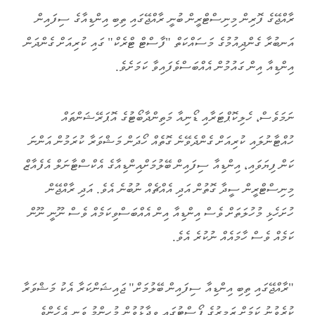
ރާއްޖޭގެ ފޮރިން މިނިސްޓްރީން ބުނީ ރާއްޖޭގައި ތިބި އިންޑިއާގެ ސިފައިން
އަނބުރާ ގެންދިއުމުގެ މަސައްކަތް "ފާސްޓް ޓްރެކް" ގައި ކުރިއަށް ގެންދަން
އިންޑިއާ އިން ގައުމުން އެއްބަސްވެފައިވާ ކަމަށެވެ.
ނަމަވެސް، ހެލިކޮޕްޓަރާއި ޑޯނިއާ މަތިންދާބޯޓުގެ އޮޕަރޭޝަންތައް
ހުއްޓާނުލައި ކުރިއަށް ގެންދެވޭނެ ގޮތެއް ހޯދަން މަޝްވަރާ ކުރަމުން އަންނަ
ކަން ފިޔަވައި، އިންޑިއާ ސިފައިން ބޭލުމަށްއިންޑިއާގެ އެކްސްޓާނަލް އެފެއާޒް
މިނިސްޓްރީން ސީދާ ގޮތުން އަދި އެއްޗެއް ނުބުނެ އެވެ. އަދި ރާއްޖޭން
ހުށަހެޅި މުހުލަތަށް ވެސް އިންޑިއާ އިން އެއްބަސްވިކަމެއް ވެސް ނޫނީ ނޫން
ކަމެއް ވެސް ހާމައެއް ނުކުރެ އެވެ.
"ރާއްޖޭގައި ތިބި އިންޑިއާ ސިފައިން ބޭލުމަށް" ޖައިޝަންކަރާ އެކު މަޝްވަރާ
ކުރެވުނު ކަމަށް ޒަމީރުގެ ޕޯސްޓުގައި ވިދާޅުވުން މުހިންމު ވަނީ އެހެންވެ