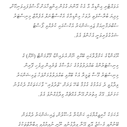
އަވައްޓެރި އިންޑިއާ އާ އެކު އޮންނަ ގުޅުން އިންތިހާއަށް ގޯސްވެފައިވަނިކޮށް،
މިދިޔަ ބުރާސްފަތި ދުވަހު އިންޑިއާގެ އެކްސްޓާނަލް އެފެއާޒް މިނިސްޓަރު
ސުބްރަމާނިއަމް ޖައިޝަންކަރު އެކްސްގައި ކުރެއްވި ޕޯސްޓު
ޝައުގުވެރިވަނީ އެހެންވެ އެވެ.
ޔޫގަންޑާގެ ކަމްޕާލާގައި ބޭއްވި ނޮން އެލައިންޑް މޫވްމަންޓް (ނޭމް) ގެ
މިނިސްޓަރުންގެ ބައްދަލުވުމުގެ ހަވާސާގެ ތެރެއިން ދިވެހި ފޮރިން
މިނިސްޓަރު މޫސާ ޒަމީރާ އެކު ބޭއްވި ބައްދަލުވުމަށްފަހު ޖައިޝަންކަރު
ވިދާޅުވީ ދެ ގައުމުގެ ގުޅުމާ ބެހޭ ވަރަށް "ތެދުވެރި" ވާހަކަތަކެއް ދެކެވުނު
ކަމަށެވެ. އޭގެ އިތުރަށް އޭނާ އެއްޗެއް ވިދާޅެއްނުވެ އެވެ.
އެކަމަކު ހާރިޖިއްޔާގައި ކަންކުރާ އުސޫލުން، ޖައިޝަންކަރު ދެއްވަން
ބޭނުންވި މެސެޖު އޮތީ އޭނާ ވިދާޅުނުވި ނޫނީ ނުލިޔުއްވި އިބާރާތްތަކުގެ