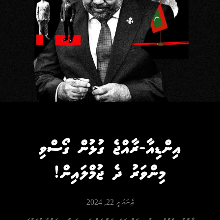
އިންޑިއާ-ރާއްޖެ ގުޅުން ގޯސްވި
މިންވަރު ދެ ޖުމްލައިން!
ޖެނުއަރީ 22, 2024