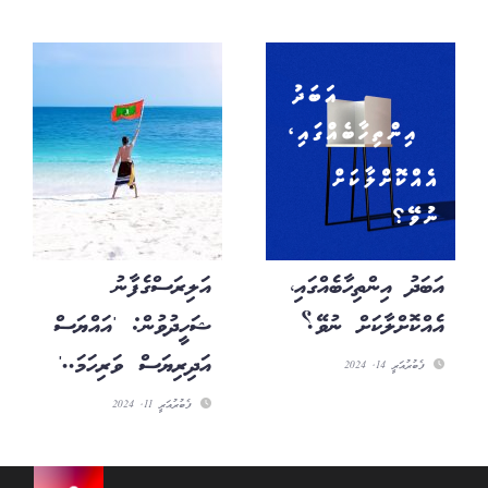
އަބަދު އިންތިހާބެއްގައި،
އަލިރަސްގެފާނު
އެއްކޮށްލާކަށް ނުވޭ؟
ޝަހީދުވުން: 'އައްޔަސް
އަދިރިޔަސް ވަރިހަމަ..'
ފެބުރުއަރީ 14, 2024
ފެބުރުއަރީ 11, 2024