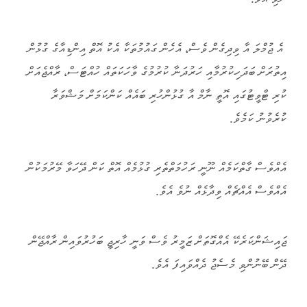
އެ ޖުމްލަ އާ ވިދިގެން ވެސް، އެހެން ގައުމުތަކާ އެކު އޮތް އިންޑިއާގެ ގުޅުން
އިތުރަށް ބަދަހިކުރުމާއި ހަރުދަނާ ކުރުމުގެ ވާހަކަތައް ހުއްޓަސް، ރާއްޖެއަށް
ކުރި ޓްވީޓުގައި އޮތީ ނާމް އާ ގުޅުންހުރި ބައެއް ކަންކަމަށް މަޝްވަރާ
ކުރެވުނު ކަމެވެ.
އެއްވެސް ގާތްކަމެއް ނޫނީ ރަހުމަތްތެރި ގުޅުމެއް އޮތް ކަން ދޭހަވާ މޭރުމަކުން
އެއްވެސް އެއްޗެއް ވިދާޅެއް ނުވެ އެވެ.
ޖައިޝަންކަރެކޭ އެއްގޮތަށް ޒަމީރު ވެސް ވަނީ ހާރިޖީ ބަހުރުވައިން ރާއްޖޭން
ދޭން ބޭނުންވި މެސެޖު ދެއްވައިފަ އެވެ.