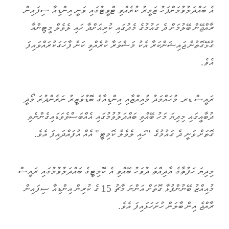
އެ ބައްދަލުވުމަށްފަހު ޒަމީރު ކުރެއްވި ޓްވީޓުގައި ވަނީ އިންޑިއާ ސިފައިން
ރާއްޖޭން ބޭލުމަށް ދެ ގައުމުގެ މެދުގައި ކުރިއަށްދާ ހައި ލެވެލް މީޓިންއާ
ގުޅޭގޮތުން ޖައިޝަންކަރާ އެކު މަޝްވަރާ ކުރެއްވި ކަން ފާހަގަކުރައްވައިފަ
އެވެ.
ރައީސް ޑރ. މުހައްމަދު މުއިއްޒާއި އިންޑިއާގެ ބޮޑުވަޒީރު ނަރެންދުރަ މޯދީ
ދުބާއީގައި މިދިޔަ މަހު ބޭއްވި ބައްދަލުވުމުގައި އެއްބަސްވެވަޑައިގެންނެވި
ގޮތަށް ވަނީ ދެ ގައުމުގެ "ހައި ލެވެލް ކޮމިޓީ" އެއް އުފައްދައިފަ އެވެ.
މިދިޔަ ހަފުތާގެ އާދިއްތަ ދުވަހު ބޭއްވި އެ ކޮމިޓީގެ ބައްދަލުވުމުގައި ރައީސް
މުއިއްޒު ބޭނުންފުޅާ ގޮތަށް އަންނަ މާޗު 15 ގެ ކުރިން އިންޑިއާ ސިފައިން
ރާއްޖެ އިން ބާލަން ހުށަހަޅައިފަ އެވެ.