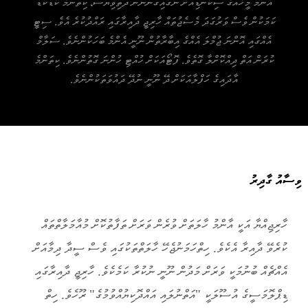
އާންމު މީހެއްގެ ސިކުނޑިއަށް ނަގައިގަންނަން ދަތިވިޔަސް، ކިތަންމެ ކުޑަކުޑަ
ކަމަކުން ވެސް ވަރުގަދަ މެސެޖުތައް ހާރިޖީ ދާއިރާގައި ރައްދުކުރެ އެވެ. ސިޓީ
އެއްގައި އޮންނަ ޖުމްލަ އެއްގެ އިބާރާތުން ނޫނީ އެންމެ ބަހަކުންނެވެ. ސަލާމް
ކުރަން އަތް ދިއްކޮށްލާ ގޮތެވެ. ފޮޓޯއަކަށް ހުއްޓި ހުންނަ ގޮތުންނެވެ. ކިތަންމެ
އާދައިގެ ހަފްލާއަކަށް ދޭ ނޫނީ ނުދޭ ދައުވަތަކުންނެވެ.
ވިސާއު ގާދިރު
ހާރިޖިއްޔާ އަކީ އާންމު ހާލަތަށް ވުރެން ވަރަށް ތަފާތުކޮށް މުއާމަލާތްތައް
ކުރެވޭ ދާއިރާ އެކެވެ. ހިތްހަމަނުޖެހޭ ހާލަތްތަކުގައި ވެސް ސީދާ ދިމާއަށް
އެއްޗެއް ބުނުމަކީ ވަރަށް މަދުން ނޫނީ ނުކުރާ ކަމެކެވެ. ހާރިޖީ ދާއިރާގައި
ޑިޕްލޮމަސީގެ އުސޫލަކީ "އަތްނުލައި އައްދޮކިޔުއްވުމުގެ" ރޫހެވެ. ހިތް