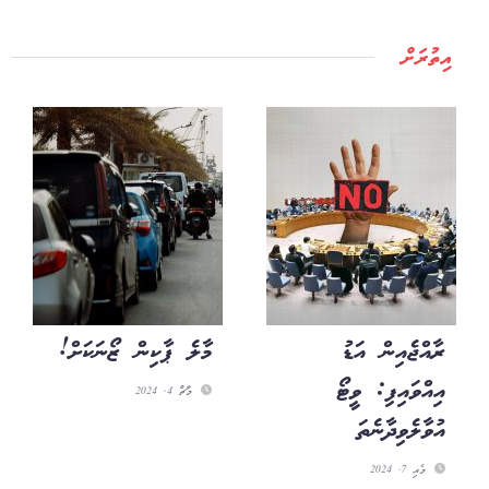
އިތުރަށް
ރާއްޖެއިން އަޑު
މާލެ ޕާކިން ޒޯނަކަށް!
އިއްވައިފި: ވީޓޯ
މާޗް 4, 2024
އުވާލެވިދާނެތަ
މެއި 7, 2024