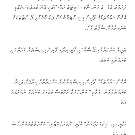
ފަހަތުގަ އެވެ. އެ ކަން، ނާމް ސަމިޓުގެ ހަވާސާގައި އޭނާ ބައްދަލުކުރެއްވި
އެހެން ގައުމުތަކުގެ ފޮރިން މިނިސްޓަރުންނަށް ފަހު ކުރެއްވި ޕޯސްޓުތަކަށް
ބަލައިލުމުން ސާފުވެ އެވެ.
ޒަމީރާ ބައްދަލުކުރި ޕޯސްޓުގައި އޮތީ ދިވެހި ފޮރިން މިނިސްޓަރާ ހަމައެކަނި
ބައްދަލުވި ކަމެވެ.
އެހެން ގައުމުތަކުގެ ފޮރިން މިނިސްޓަރުންނާ ބައްދަލުވުމާ ހިލާފަށް ޒަމީރާ
ބައްދަލުވެގެން "އުފާވި" ކަން ދޭހަވާ އެއްވެސް ލަފްޒެއް ބޭނުމެއް ނުކުރައްވަ
އެވެ.
ނޫނީ އެއީ "ހިތްހަމަޖެހުނު" ނޫނީ "އުފެއްދުންތެރި" ބައްދަލުވުމަކަށް ވެސް
ނުވި އެވެ.