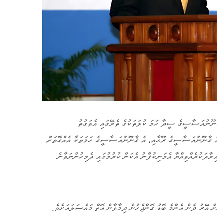
ނޫނުއަސާސީގެ ސީދާ ހަމަ ކުލަތަކުގެ ތެރޭގައި އެވަގުތު
 އެ ޤާނޫނުއަސާސީގެ ރޫޙާއި، އެ ޤާނޫނުއަސާސީގެ ހަމަތަކާ އެއްގޮތަށް
އިރާދަކުރެއްވިއްޔާ އެމަނިކުފާނު އެކަން ކުރުމުގައި ދެމިހުންނަވާނެ
ް އޭރު ދެން އެންމެ ބޮޑު ގޮންޖެހުން ދިމާވާން އޮތް މައްސަލައަށެވެ.