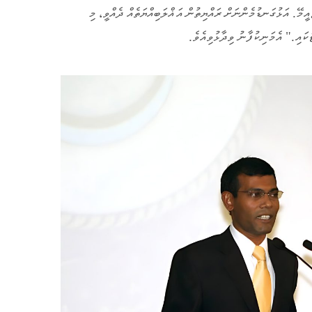
އީމޭ. އަޅުގަނޑުމެންނަށް ރައްޔިތުން އަޣްލަބިއްޔަތެއް ދެއްވީ، މި
ަކައި." އެމަނިކުފާނު ވިދާޅުވިއެވެ.