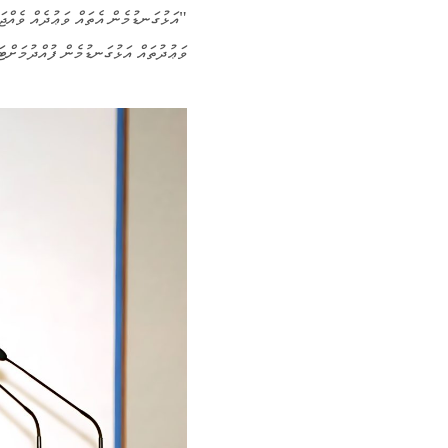
"އަޅުގަނޑުމެން އެތައް ވަޢުދެއް ވެއްޖަ
ވަޢުދުތައް އަޅުގަނޑުމެން ފުއްދުމަށްޓ