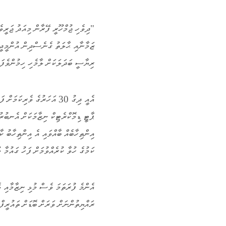
"ދިވެހި ޖުމްހޫރީ ފޭރާން މިއަދު ޖަރީވެ
ޒަމާނާއި ޙާލަތު ގެނެސްދިން އުންމީދީ 
ރިޔާސީ ބަދަލަކަށް ލާމެހި ހިމުންވެފަ
އެއީ ދިގު 30 އަހަރުގެ ވެރި
ޕާޓީ ޑިމޮކްރެޓިކް ނިޒާމަކަށް އެނބުރު
އިންތިހާބެއް ބާއްވައި އެ އިންތިހާބު 
ކަމުގެ ހުވާ ކުރެއްވުމަށް ފަހު ގައުމާ 
އެންމެ ފުރަތަމަ ވެސް މުޅި ނިޒާމާއި ވ
ރައްޔިތުންނަށް ވަރަށް ބޮޑަށް ތައުރީފް