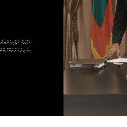
އ
"ރާއްޖޭގެ ރައްޔިތުންނަށް 
މިއައީ ތަކުރާރުކޮށް ބުނ