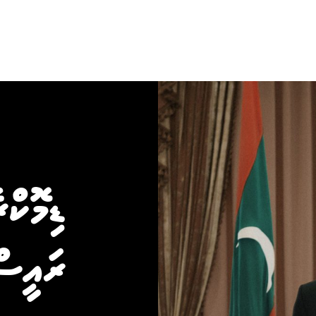
ޑިމޮކް
ރައީސް