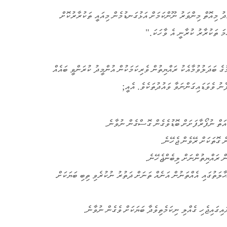
ދު މިއޮތް މިންވަރު ނޫންކަމަށް އަޅުގަނޑުމެން މިއައީ ތަކުރާރުކޮށް
މަ ތަކުރާރު ކުރާނީ އެ ވާހަކަ."
 ބަދަލުވުމާއެކު ރައްޔިތުން ވެރިކަމަކުން އުންމީދު ކުރަންވީ ބައެއް
ާނު ވެވަޑައިގަންނަވާ ވައުދުތަކެވެ. އެއީ;
 އަތް ނުފޯރާފަށަށް ބޮޑުވެގެން ގޮސްގެން ނުވާނެ.
ް ގޮތަކަށް ރޭވެން ޖެހޭނެ.
ން ރައްޔިތުންނަށް ލިބެންޖެހޭނެ.
ާލަތުގައި އެއްތަނުން އަނެއް ތަނަށް ދަތުރު ނުކުރެވި ތިބި ބަޔަކަށް
އިގައިޖެހި ގެއްލި ނިކަމެތިވެދާ ބަޔަކަށް ވެގެން ނުވާނެ.