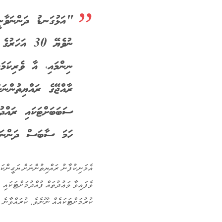
"އަޅުގަނޑު ދަންނަވާނީ
ނުވެޔޭ 30 އަ
ނިންމައި، އާ ވެރިކަމަ
ރާއްޖޭގެ ރައްޔިތުންނަ
ސަބަބަށްޓަކައި ރައްދު
ހަމަ ސާބަސް ދަންނަވ
އެމަނިކުފާނު ރައްޔިތުންނަށް ޔަގީންކަ
ވެފައިވާ ވަޢުދުތައް ފުއްދުމަށްޓަކައި
ކުރުމަށްޓަކައެއް ނޫނެވެ. ކުރައްވާނެ 