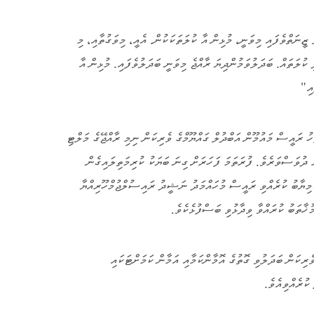
 ޒީނަތްވެފައި މިވަނީ، މުޅިން އާ ކުލަތަކަކުން. އެއީ، މިވަގުތާއި، މި
ކުލަތައް. ބަދަލުވަމުންދިޔަ ރާއްޖެ މިވަނީ ބަދަލުވެފައި. މުޅިން އާ
އި"
ކަމަށް ފަހު ރައީސް މައުމޫން އަބްދުލް ގައްޔޫމްގެ ވެރިކަން ނިމި ރާއްޖޭގެ މަލްޓި
 ދުވަސްވަރެވެ. ފުރަތަމަ ފަހަރަށް ގިނަ ބަޔަކު ކުރިމަތިލައިގެން
ކާމިޔާބު ކުރެއްވި ރައީސް މުހައްމަދު ނަޝީދު ރައިސުލްޖުމްހޫރިއްޔާ
މުޚާތަބު ކުރައްވާ ވިދާޅުވި ބަސްފުޅެކެވެ.
ެރިކަން ބަދަލުވި ގޮތުގެ އޮމާންކަމާއި އަމާން ކަމަށްޓަކައި
 ކުރެއްވިއެވެ.