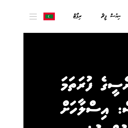
ނިއުސް ފީޗާ
ރިޕޯޓް
ރެސީގެ ފުރަތަމަ
: އިސްލާހަށް