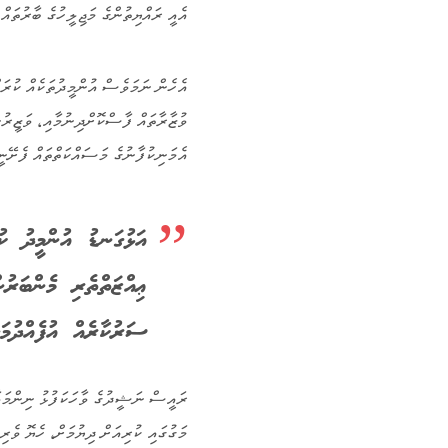
އެއީ ރައްޔިތުންގެ މަޖިލީހުގެ ބާރުތައް
އެހެން ނަމަވެސް އުންމީދުތަކެއް ކުރަ
ވުޒާރާތައް ފާސްކޮށްދިނުމާއި، ވަޒީރުނ
އެމަނިކުފާނުގެ މަސައްކަތްތައް ފެށޭނީ
އަޅުގަނޑު އުންމީދު ކު
ޢިއްޒަތްތެރި މެންބަރުނ
ސަރުކާރެއް އުފެއްދުމަށ
ރައީސް ނަޝީދުގެ ވާހަކަފުޅު ނިންމަވާ
މަގުގައި ކުރިއަށް ދިޔުމަށް، ހެޔޮ ވެރ