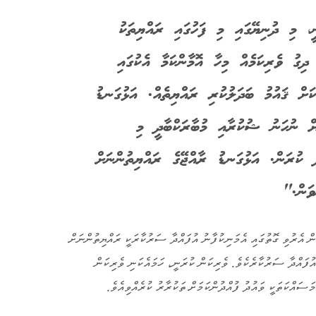
، މި ދުނިޔޭގައި މި ފަހުގައި ރައްޔިތަކު
ހަރުގެ ދިގު ވެރިކަމެއް މިހާ އޮމާންކަމާ އެކުގައި
ކަށް ޤައުމު ބަދަލުކުރި ރައްޔިތެއް. އަޅުގަނޑު
ށް ނުހަނު ޝުކުރާއި މުބާރަކްބާދީ މި
 ކުރަން. އަޅުގަނޑު ރާއްޖޭގެ ރައްޔިތުންނަށް
ަން."
ން އެރުވި ގޮތުގައި އެމަނިކުފާނު އުފައްދާ ސަރުކާރަކީ ރައްޔިތުންނަށް
 އުފައްދާ ސަރުކާރެކެވެ. ވެރިކަން ކުރަނީ، ހަމައެކަނި ވެރިކަން
މަސައްކަތަކީ ވައުދު ފުއްދުންކަމަށް ތަކުރާރު ކުރެއްވިއެވެ.