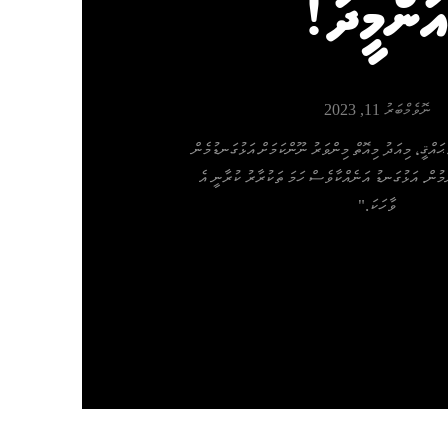
ުންމީދު!
ނޮވެމްބަރު 11, 2023
ޙައްޤީ، މިއަދު މިއޮތް މިންވަރު ނޫންކަމަށް އަޅުގަނޑުމެން
ަމުން. އަޅުގަނޑު އަނެއްކާވެސް ހަމަ ތަކުރާރު ކުރާނީ އެ
ވާހަކަ."