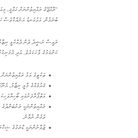
"ރާއްޖޭގެ ރައްޔިތުންނަށް ޙައްޤީ، މިއަ
ބުނަމުން. އަޅުގަނޑު އަނެއްކާވެސް ހަ
ރައީސް ނަޝީދު ދެން ދެއްކެވީ ނިޒާމުގެ
ކަންކަމުގެ ވާހަކައެވެ. އަދި އެމަނިކުފ
ތަކެތީގެ އަގު ރައްޔިތުންނަށް
ޤައުމެއްގެ މާލީ ނިޒާމު، އެނޫނ
އަތްފޯރާފަށުގައި ބޯހިޔާވަހިކަ
ރައްޔިތުންނަކީ ރަށުބަންދުގެ ޙ
ވެގެން ނުވާނެ.
ޒުވާނުންނަކީ ޑްރަގުގެ ޝިކާރަ