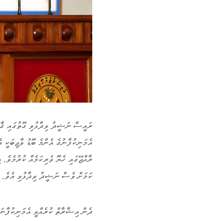
ރައީސް ނަޝީދު ވިދާޅުވި ގޮތުގައި ޤާ
އެމަނިކުފާނުގެ އެންމެ ބޮޑު ވާޖިބަކީ
ރާއްޖޭގައި ހެޔޮ ވެރިކަމެއް ކުރުމެވެ. 
ކަމަށް ވެސް ނަޝީދު ވިދާޅުވި އެވެ.
ދެން އިޝާރާތް ކުރެއްވީ އެމަނިކުފާނަށ