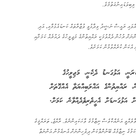
 ލިބިވަޑައިނުގަތުމެވެ.
އްވައި ރައީސް ނަޝީދު ވިދާޅުވީ ވުޒާރާތައް ކަނޑައެޅުމާއި، އަދި
ްނަށް ރުހުން ދެއްވުމަކީ ރައްޔިތުންގެ މަޖިލީހުގެ ދައުރެއް ކަމަށާއި
 އެކަން ކުރެއްވުމުން ކަމަށެވެ.
ރަނީ، އަޅުގަނޑު ދެކެނީ، މަޖިލީހުގެ
ް، ރައްޔިތުންގެ އަޣްލަބިއްޔަތާ އެއްގޮތަށް
ް އަޅުގަނޑަށް އެހީތެރިވެދެއްވާނެ ކަމަށް.
ލެއްވީ އަނެއްކާވެސް ނިޒާމުގެ ވާޙަކައިންނެވެ. ރާއްޖެ، ތަރައްޤީގެ
ިކަމުގެ ނިޒާމެއް ބޭނުންވާކަން ދިވެހިންނަށް އެނގެމުން އަންނަތާ