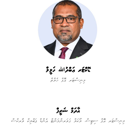
ޑޮކްޓަރ ޢަބްދުﷲ ޚަލީލް
މިނިސްޓަރ އޮފް ހެލްތް
އާދަމް ޝަރީފް
މިނިސްޓަރ އޮފް ސިޓީސް، ލޯކަލް ގަވަރންމަންޓް އެންޑް ޕަބްލިކް ވާރކްސް