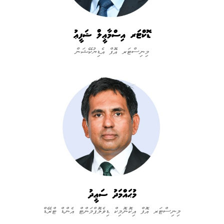
ޑޮކްޓަރ އިސްމާޢީލް ޝަފީޢު
މިނިސްޓަރ އޮފް އެޑިޔުކޭޝަން
މުޙައްމަދު ސަޢީދު
މިނިސްޓަރ އޮފް އިކޮނޮމިކް ޑިވެލޮޕްމަންޓް އެންޑް ޓްރޭޑް