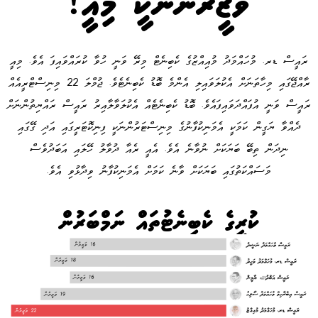
ވަޒީރުންނަކީ މިއީ!
ރައީސް ޑރ. މުހައްމަދު މުއިއްޒުގެ ކެބިނެޓް މިރޭ ވަނީ ހުވާ ކުރައްވައިފަ އެވެ. މިއީ
ރާއްޖޭގައި މިހާތަނަށް އެކުލަވައިލި އެންމެ ބޮޑު ކެބިނެޓެވެ. ޖުމްލަ 22 މިނިސްޓްރީއެއް
ރައީސް ވަނީ އުފައްދަވައިފައެވެ. ބޮޑު ކެބިނެޓެއް އެކުލަވާލާއިރު ރައީސް ރައްޔިތުންނަށް
ދެއްވާ ޔަގީން ކަމަކީ އެމަނިކުފާނުގެ މިނިސްޓަރުންނަކީ ފިނިކޮޓަރީގައި އަދި ގޭގައި
ނިދަން ތިބޭ ބަޔަކަށް ނުވާނެ އެވެ. އެއީ ރެއާ ދުވާލު ހޭލައި އަބަދުވެސް
މަސައްކަތުގައި ބަޔަކަށް ވާނެ ކަމަށް އެމަނިކުފާނު ވިދާޅުވި އެވެ.
ކުރީގެ ކެބިނެޓުތައް ނަމްބަރުން