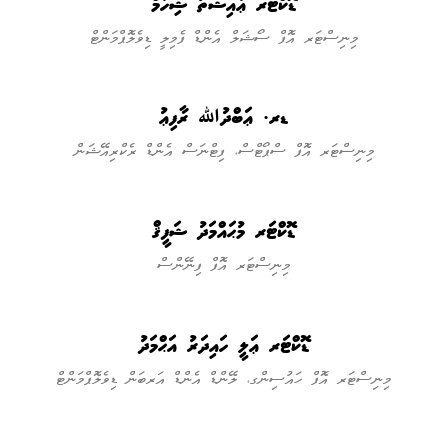
ޑޮކްޓަރ ޢާއިޝަތު ޝިހާމް
މިނިސްޓަރ އޮފް ސޯޝަލް އެންޑް ފެމިލީ ޑިވެލޮޕްމަންޓް
ޑރ. ޢަބްދުﷲ ރާފިޢު
މިނިސްޓަރ އޮފް ސްޕޯޓްސް، ފިޓްނަސް އެންޑް ރެކްރިއޭޝަން
ޑޮކްޓަރ މުޙައްމަދު ޝަފީޤް
މިނިސްޓަރ އޮފް ފިނޭންސް
ޑޮކްޓަރ ޢަލީ ހައިދަރު އަޙްމަދު
މިނިސްޓަރ އޮފް ހައުސިންގ، ލޭންޑް އެންޑް އަރބަން ޑިވެލޮޕްމަންޓް