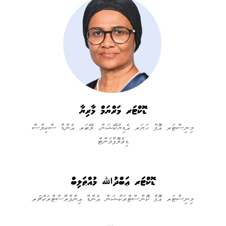
ޑޮކްޓަރ މަރްޔަމް މާރިޔާ
މިނިސްޓަރ އޮފް ހަޔަރ އެޑިޔުކޭޝަން، ލޭބަރ އެންޑް ސްކިލްސް
ޑިވެލޮޕްމަންޓް
ޑޮކްޓަރ ޢަބްދުﷲ މުއްޠަލިބް
މިނިސްޓަރ އޮފް ކޮންސްޓްރަކްޝަން އެންޑް އިންފްރާސްޓްރަކްޗަރ