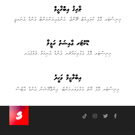
ޠާރިޤު އިބްރާހީމް
މިނިސްޓަރ އޮފް ކްލައިމެޓް ޗޭންޖް، އެންވައިރަންމަންޓް އެންޑް އެނަރޖީ
ޑޮކްޓަރ ޢާއިޝަތު ރަމީލާ
މިނިސްޓަރ އޮފް އެގްރިކަލްޗަރ އެންޑް އެނިމަލް ވެލްފެއަރ
އިބްރާހީމް ވަޙީދު
މިނިސްޓަރ އޮފް ޔޫތު އެމްޕަވަރމަންޓް، އިންފޮމޭޝަން އެންޑް އާޓްސް