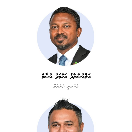
އަލްއުސްތާޛު އަޙްމަދު އުޝާމް
އެޓަރނީ ޖެނެރަލް