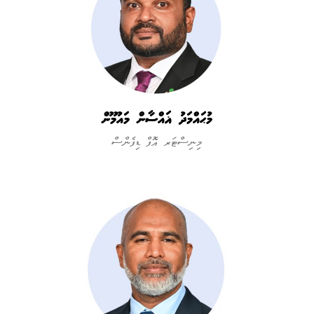
މުޙައްމަދު ޣައްސާން މައުމޫން
މިނިސްޓަރ އޮފް ޑިފެންސް