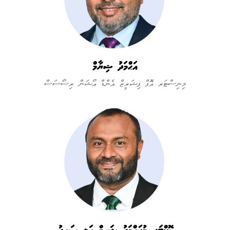
އަޙްމަދު ޝިޔާމް
މިނިސްޓަރ އޮފް ފިޝަރީޒް އެންޑް އޯޝަން ރިސޯސަސް