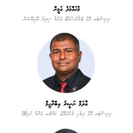
މުޙައްމަދު އަމީން
މިނިސްޓަރ އޮފް ޓްރާންސްޕޯޓް އެންޑް ސިވިލް އޭވިއޭޝަން
އާދަމް ނަޞީރު އިބްރާހީމް
މިނިސްޓަރ އޮފް ދިވެހި ލެންގުއޭޖް، ކަލްޗަރ އެންޑް ހެރިޓޭޖް