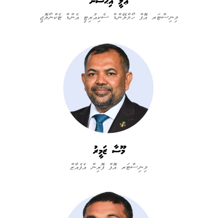
ޢަލީ އިޙްސާން
މިނިސްޓަރ އޮފް ހޯމްލޭންޑް ސެކިއުރިޓީ އެންޑް ޓެކްނޯލޮޖީ
މޫސާ ޒަމީރު
މިނިސްޓަރ އޮފް ފޮރިން އެފެއާޒް