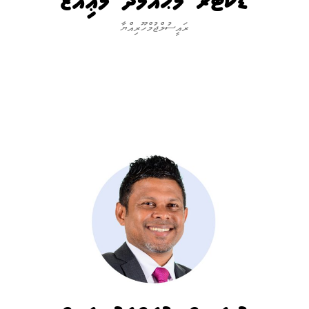
ޑޮކްޓަރ މުޙައްމަދު މުޢިއްޒު
ރައީސުލްޖުމްހޫރިއްޔާ