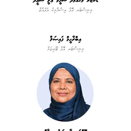
ޑޮކްޓަރ މުޙައްމަދު ޝަހީމް ޢަލީ ސަޢީދު
މިނިސްޓަރ އޮފް އިސްލާމިކް އެފެއާޒް
އިބްރާހީމް ފައިޞަލް
މިނިސްޓަރ އޮފް ޓޫރިޒަމް