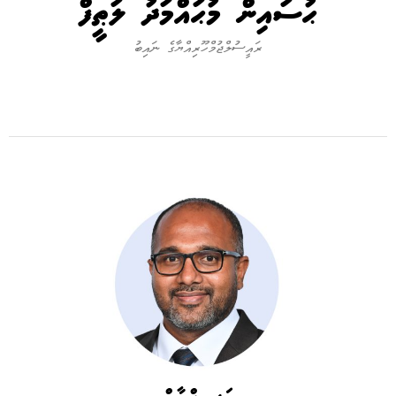
ޙުސައިން މުޙައްމަދު ލަޠީފް
ރައީސުލްޖުމްހޫރިއްޔާގެ ނައިބު