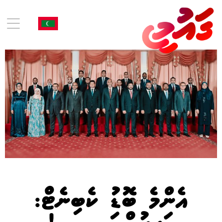
އެންމެ ބޮޑު ކެބިނެޓް: