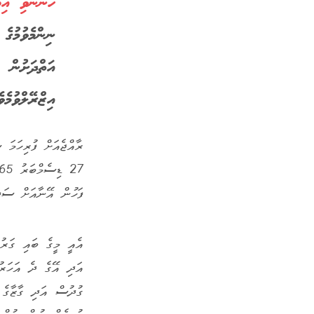
ހުންނެވި އި
ނިންމެވުމުގ
އަތްދަށުން 
އިޒްރޭލްވުމެވެ
ރާއްޖެއަށް ފުރިހަމަ 
ފަހުން އޭނާއަށް ސަފީރ
އެއީ މީގެ ބައި ގަރު
ގުދުސް އަދި ގާޒާގެ 