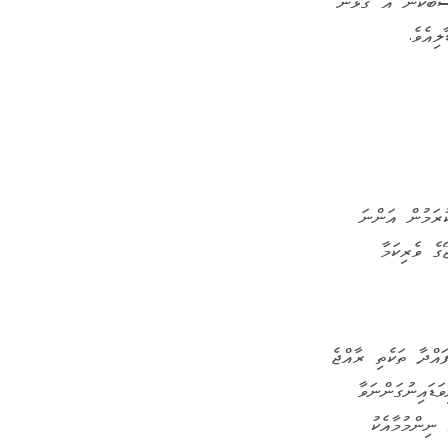
ާބަކުން އެ ގުޅުން
ުރަމުން އަންނަ
ުގަދަ ސްޓޭންޑެއް ނެގީ 1978 ގައި ރާއްޖޭގެ ވެރިކަމާ
ައްދާ ތަކެތި ރާއްޖެ
ަޑައިނުގަންނަވާ
މްބަރު 15، 1980 ގައި ނިންމި އެ ނިންމުމާއެކު