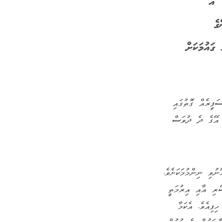
ެ.
އެ
ގެ
ގައުމަކަށް
ަފީރެއް ގޮތުގައި
އަދި އޭގެ ދެ ދުވަސް
ވި ނިންމުމަކަށެވެ.
 އައްސޭރި އާއި އިރުމަތީ
ިއެވެ. އެކަމާ