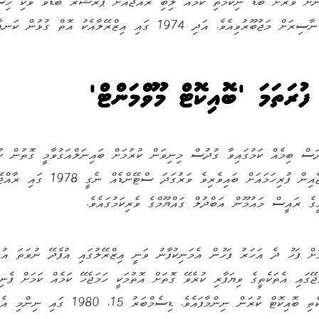
ަށް ވަރަށް ބޮޑު ނިކަމެތި ކަމެއް ލިބި ރާއްޖެއަށް ޕްރެޝަރ ބޮޑުވެ ވަކި ހިސ
އެވެ. އަދި 1974 ގައި އިޒްރޭލާއެކު އޮތް ގުޅުން ކަނޑާލިއެވެ.
ުރަތަމަ 'ބޮއިކޮޓް މޫވްމަންޓް'
ަސް ބިމެއް ކަމުގައިވާ ގުދުސް މިނިވަން ކުރުމަށް ބައިނަލްއަގުވާމީ ގޮތުން ކ
މަސައްކަތުގައި ރާއްޖެއިން ފުރިހަމައަށް ބައިވެރިވެ ވަރ
ރީގެ ރައީސް މައުމޫން އަބްދުލް ގައްޔޫމްގެ ވެރިކަމުގައެވެ.
މަށް ފަހު ދެ އަހަރު ފަހުން އެމަނިކުފާނު ވަނީ އިޒްރޭލުގައި އުފެދޭ ނުވަތަ އުފ
ޭގައި އެތަކެތީގެ ވިޔަފާރި ކުރެވޭ ގޮތަށް އޮތުމަކީ ހަމަޖެހޭ ކަމެއް ކަމަށް ފެނިވ
ކަމަށް ވިދާޅުވެ އެތަކެތި ބޮއިކޮޓް ކުރަން ނިންމާފައެވެ. ޑިސެ