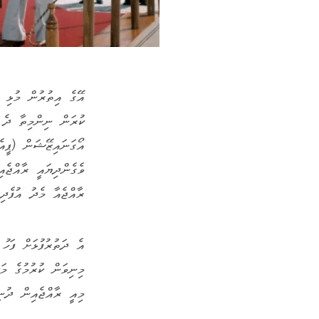
އޭގެ އިތުރުން މުޅި ދ
އޯގަނައިޒޭޝަން (ޕީއެ
ވެގެންދިޔައީ ރާއްޖެއ
ރާއްޖެއާ މެދު އުފެދި
އެ ދަތުރުފުޅަށް ފަހު
މިނިވަން ކުރުމުގެ މަ
މިއީ ރާއްޖެއިން ދުނި