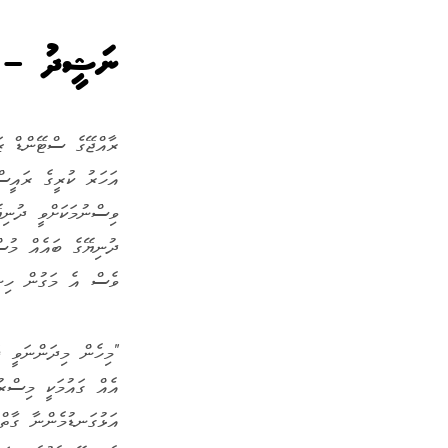
ނަޝީދު – ރާ
އަހަރު ކުރީގެ ރައީސް
ވިސްނުމަކަށްވީ ދުނިޔ
ދުނިޔޭގެ ބައެއް މުސް
ވެސް އެ މަގުން ހިނގ
"މިހެން މިދަންނަވީ ފ
އެއް ގައުމަކީ މިސްރު
އަޅުގަނޑުމެންނާ ގާތް