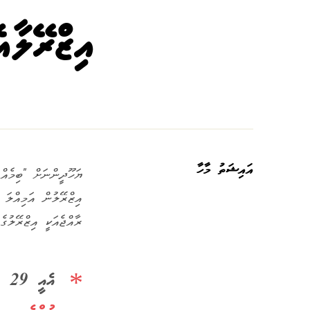
އިޒްރޭލާއ
އައިޝަތު މާހާ
ޔަހޫދީންނަށް "ބިމެއް
ރާއްޖެއަކީ އިޒްރޭލުގ
އެއީ 29 އޮކްޓޯބަރު 1965 ވަނަ އަހަރެވެ.