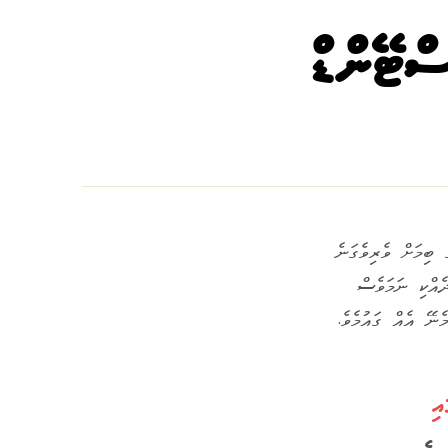
ސްޓޭންޑް
 ބިމަށް ވެރިވެގަނެ
ި ވާހަކަ ނުދެއްކި ނަމަވެސް
ެނޭ އެއް ގައުމެވެ.
އި