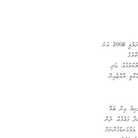
ރާއްޖޭގެ ސްޓޭންޑް ޒަމާނުއްސުރެ ވަރަށް ސާފުކޮށް ފަލަސްތީނާއެކު އޮތުމަށް ފަހު އެ މަންޒަރު ބަދަލުވީ 2008 ވަނަ
ާރުގެ
ކުރުމެވެ. އަދި
ކާތީ ރާއްޖެއިން
ުނިޔެ އިން ބަލާ
ދާ ގައުމެއް. ދެން
އަޅުގަނޑުމެންނަށް