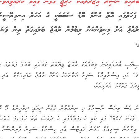
ބްރާހިމް ނާސިރު އިޒްރޭލާއެކު ހާރިޖީ ގުޅުން ގާއިމް ކުރެއްވިއެވ
ެ ފަހަތުގައި އޮތް އެންމެ ބޮޑު ސަބަބަކީ އެ އަހަރު އިނގިރޭސީން
ރާއްޖެ އަށް މިނިވަންކަން ލިބުމުން ރާއްޖެ ބަލައިގަތް ތިން ވަނަ 
.
ސިޔާސީ ބާރުވެރިކަން ލިބުމާއެކު ރާއްޖެ ޒިޔާރަތް ކުރެއްވި ބޭރުގެ ފުރަތަމަ ސ
27 ޑިސެމްބަރު 1965 ގައި އިސްރާއީލްގެ ސަފީރު އަބްރަހަމް ޑަރޯމް ރާއްޖެ ވަޑައިގަތެވެ. 
ުގެ ފަތްކޮޅު އެރުވިއެވެ.
ނު ފަސް ވިޔަސް ނާސިރުގެ މި ނިންމެވުން ވެގެން ދިޔައީ ދިވެހީންގެ ލޭ ހޫނު
އަދި އޭގެ ދެ އަހަރު ފަހުން 1967 ގައި ކުރި ހަނގުރާމާގައި ހަ ދުވަސް ތެރޭ ހުޅަނގު
އިތުރުން ސީރިއާގެ ގޯލަން ހައިޓްސް އާއި މިސްރުގެ ސައިނާ ޕެނިންސުލާ ހިފ