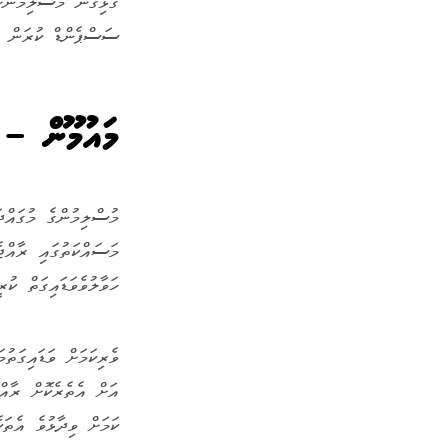
ގުޅިގެން މުސްލިމުންނ
ސަސްޕެންޑް ކުރަން ނާސިރަށް މަޖުބޫރުވި
މައުމޫން – ފ
މުސްލިމުންގެ މުގައްދ
ހަވާލުވެވަޑައިގަތް ކު
ވެރިކަމަށް ވަޑައިގަތު
އަށް އެތެރެކޮށް ރާއްޖ