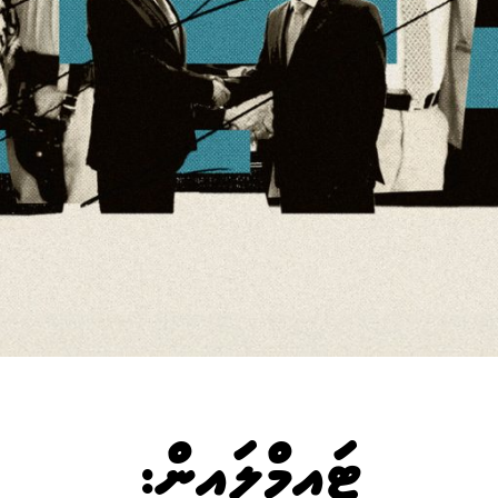
ޓައިމްލައިން: