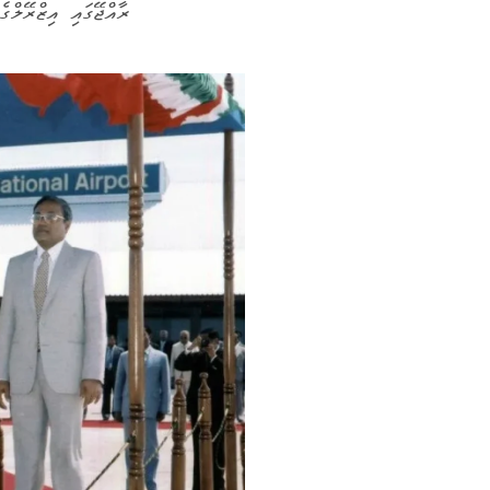
ރާއްޖޭގައި އިޒްރޭލްގެ