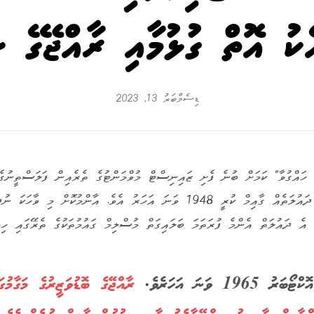
ެކު އޮތް ގުޅުމާއި ރާއްޖޭގެ 
ޑިސެމްބަރު 13, 2023
 ހައްގުވާ" ކަމަށް ބުނެ ފެށި ޒައިނިސްޓް މުވްމަންޓުގެ ތެރެއިން ފަލަސްތީނުގެ
އިޒްރޭލުން އަމިއްލަ ދައުލަތެއް ގާއިމް ކުރީ 1948 ވަނަ އަހަރު އެވެ. އާންމުކޮށް މ
ެ އެ ދައުލަތް އެންމެ ފުރަތަމަ ބަލައިގަތް މުސްލިމް ގައުމުތަކުގެ ތެރޭގައި ހިމ
ރާއްޖޭގެ ބޮޑުވަޒީރުގެ މަގާމުގަ