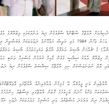
ުނިޔެއަށް ރާއްޖޭގެ ސްޓޭންޑް ސާފުވެގެން ދިޔަ އަނެއްކަމަކި އިޒްރޭލްގެ އުފެއ
ކުރަން ނިންމިތާ ދެ އަހަރު ފަހުން 1984 ގައި ރައީސް މައުމޫނުގެ ދައުވަތަކަށް ފަލަސްތީ
ލްއޯ) ގެ ޗެއާމަން ޔާސިރު އަރަފާތު ރާއްޖެ ވަޑައިގަތުމެވެ. ޔާސިރު އަރަފާތުގ
ިން އިޒްރޭލް އާއެކު ސިޔާސީ ގުޅުން ގާއިމް ކުރުމުން މުސްލިމް އަރަބި ގައުމު
ފައި އޮތް ނުތަނަވަސްކަން ނިމި ރާއްޖޭގެ ސިޔާސަތު ސާފުވެގެން ދިޔަ ދަތުރަކ
 ރާއްޖެއިން ވަނީ ޕީއެލްއޯ އާ ގުޅިގެން އެއާލައިނެއް ރާއްޖޭގައި އޮޕަރޭޓްކޮށްފ
ސައްކަތަށް ފަންޑު ހޯދަން އެހީވުމުގެ ގޮތުން ރާއްޖޭގައި ރިސޯޓެއް ހިންގުމުގެ 
ޔެއަށް ދިން ވަރުގަދަ މެސެޖެކެވެ. އަދި މުސްލިމް ގައުމުތަކަށް ދެއްކި ނަމޫނާއ