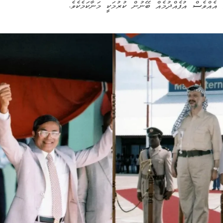
 އެއްވެސް އުފެއްދުމެއް ބޭނުން ކުރުމަކީ މަނާކަމެކެވެ.