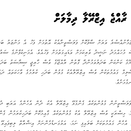
އްޖެ އިޒްރޭލާ ދިމާލަށް
 މުހައްމަދު ނަޝީދު ވެރިކަމަށް ވަޑައިގަތުމަށް ފަހުއެވެ. އެމަނިކުފާނުގެ ސަރުކ
ޭގެ ކަންކަން ބަދަލުވަމުންދާ ގޮތުން ރާއްޖޭގެ ވެސް ހާރިޖީ ސިޔާސަތު ބަދަލު
ލިމް ގައުމުތަކުން ވެސް އިޒްރޭލާއެކު ގުޅުން ބަދަހި ކުރުމުގެ ވާހަކަތައް ދައް
ުމަށެވެ.
ަލަސްތީނުން ގުޅުންތަކެއް ގެންގުޅޭ އިޒްރޭލާ އެކު. ދެން އެހެންމެ އަރަބި ދ
. މިސްރަކީ ވެސް އިޒްރޭލާ އެކު ގުޅުންތަކެއް ގާއިމުކޮށް ބަދަހިކުރަމުން ގެން
 އެހެން ގައުމުތަކަށް ބަލައިފި ނަމަ، އަޅުގަނޑުމެންނަށް އިޝާރާތް ލިބިފައިވޭ 