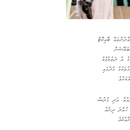
ްދުންތައް ބޮއިކޮޓް
ން ލިބަރޭޝަން
ެ އެ ދަތުރުފުޅު
ތަކުގެ މެދުގައި
ަށެވެ.
ައެވެ. އަދި ގުދުސް
ހުއްދަ ދިނެވެ.
ެކެވެ.