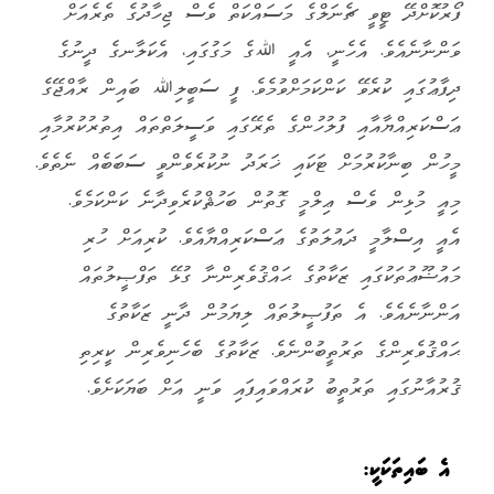
ފޯރުކޮށްދޭ ޓީވީ ޗެނަލްގެ މަސައްކަތް ވެސް ޖިހާދުގެ ތެރެއަށް
ވަންނާނެއެވެ. އެހެނީ، އެއީ ﷲގެ މަގުގައި، އެކަލާނގެ ދީނުގެ
ދިފާޢުގައި ކުރެވޭ ކަންކަމަށްވުމެވެ. ފީ ސަބީލިﷲ ބައިން ރާއްޖޭގެ
ޢަސްކަރިއްޔާއާއި ފުލުހުންގެ ތެރޭގައި ވަސީލަތްތައް އިތުރުކުރުމާއި
މީހުން ބިނާކުރުމަށް ޓަކައި ޚަރަދު ނުކުރެވެންވީ ސަބަބެއް ނެތެވެ.
މިއީ މުޅިން ވެސް ޢިލްމީ ގޮތުން ބަހުޘްކުރެވިދާނެ ކަންކަމެވެ.
އެއީ އިސްލާމީ ދައުލަތުގެ ޢަސްކަރިއްޔާއެވެ. ކުރިއަށް ހުރި
މައުޟޫޢުތަކުގައި ޒަކާތުގެ ޙައްޤުވެރިންނާ ގުޅޭ ތަފްޞީލުތައް
އަންނާނެއެވެ. އެ ތަފުޞީލުތައް ލިޔަމުން ދާނީ ޒަކާތުގެ
ޙައްޤުވެރިންގެ ތަރުތީބުންނެވެ. ޒަކާތުގެ ބެހެނިވެރިން ކީރިތި
ޤުރުއާނުގައި ތަރުތީބު ކުރައްވައިފައި ވަނީ އަށް ބަޔަކަށެވެ.
އެ ބައިތަކަކީ: