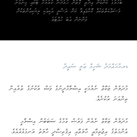
ބެހުމުގެ ކަންކަން އިދާރީ ގޮތުން ހަރުދަނާ ކުރުމަށް ޓަކައި ގިނަގުނަ
މަސައްކަތްތަކެއް ކޮށްފައިވާ ކަން ރަސްމީ އެކިއެކި ލިޔެކިއުންތަކުން
ފެންނަން އެބަ ހުއްޓެވެ.
ޑރ.މުޙައްމަދު ޝަހީމް ޢަލީ ސައީދު
މުދަލުން ޒަކާތް ނެރުމަކީ އިސްލާމްދީނުގެ ފަސް ރުކުނުގެ ތެރެއިން
ތިންވަނަ ރުކުނެވެ.
މުދަލުން ޒަކާތް ނެރުން ފަރުޟު ވުމުގެ ސަބަބުން އިސްލާމީ
އުންމަތުގެ އިޖުތިމާޢީ ޙާލަތާއި އިޤުތިޞާދީ ޙާލަތު ރަނގަޅުވެއެވެ.