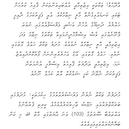
އާދޭހެވެ! ޒަކާތަކީ އިޖުތިމާޢީ އެއްބައިވަންތަކަން ޤާއިމު ކުރުމަށް
ޓަކައި ކަނޑައެޅިގެންވާ މާލީ ނިޒާމެކެވެ. އެއީ ފަޤީރުކަމުގެ ދާއިމީ
ޙައްލެވެ. ދުނިޔޭގެ އެހެން ވަޟުޢީ ފަލްސަފާއެއްގައި ނުވަތަ
ޤާނޫނެއްގައި ވެސް އިސްލާމްދީނުގައިވާ ޒަކާތުގެ ނިޒާމު ފަދަ
އިޖުތިމާޢީ މާލީ ނިޒާމެއް ނުވެއެވެ. މުދަލު ޒަކާތް ޙައްޤު ގޮތުގައި
ނެރެވި، ހައްޤު ގޮތުގައި އޭގެ އަހުލުވެރިންނަށް ފޯރުކޮށްދެވިއްޖެ
ނަމަ، އިޖުތިމާޢީ ޢަދާލަތު ޤާއިމުވެ އިސްލާމީ އުންމަތުން
ފަޤީރުކަން ނެތޭނެ ކަމީ ޝައްކެތް އޮތް ކަމެއް ނޫނެވެ.
މުދަލުން ޒަކާތް ނެރުން ފަރުޟުކުރެއްވުމުގެ ޙިކުމަތަކީ؛ މުދަލުގައި
ބަރަކާތްލައްވައި ނަފްސު ޠާހިރުކުރެއްވުމެވެ. ކީރިތި ޤުރުއާނުގެ
އައްތައުބާ ސޫރަތުގެ (103) ވަނަ އާޔަތުގައި މާތް ﷲ މި ކަން
ބަޔާންކުރައްވައިފައިވެއެވެ.