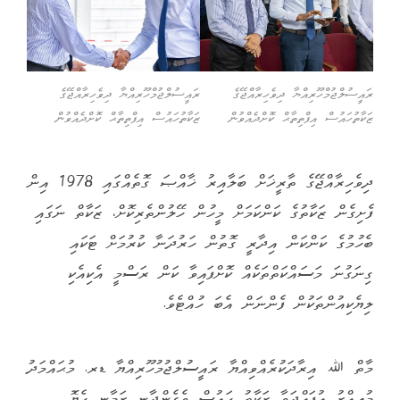
ރައީސުލްޖުމްހޫރިއްޔާ ދިވެހިރާއްޖޭގެ
ރައީސުލްޖުމްހޫރިއްޔާ ދިވެހިރާއްޖޭގެ
ޒަކާތުހައުސް އިފްތިތާޙް ކޮށްދެއްވުން
ޒަކާތުހައުސް އިފްތިތާޙް ކޮށްދެއްވުން
ދިވެހިރާއްޖޭގެ ތާރީޚަށް ބަލާއިރު ޚާއްޞަ ގޮތެއްގައި 1978 އިން
ފެށިގެން ޒަކާތުގެ ކަންކަމަށް މީހުން ހޭލުންތެރިކޮށް، ޒަކާތް ނަގައި
ބެހުމުގެ ކަންކަން އިދާރީ ގޮތުން ހަރުދަނާ ކުރުމަށް ޓަކައި
ގިނަގުނަ މަސައްކަތްތަކެއް ކޮށްފައިވާ ކަން ރަސްމީ އެކިއެކި
ލިޔެކިއުންތަކުން ފެންނަން އެބަ ހުއްޓެވެ.
މާތް ﷲ އިރާދަކުރެއްވިއްޔާ ރައީސުލްޖުމުހޫރިއްޔާ ޑރ. މުޙައްމަދު
މުޢިއްޒު އުފައްދަވާ ޒަކާތު ހައުސް ވެގެންދާނީ ޒަމާނީ ހެޔޮ