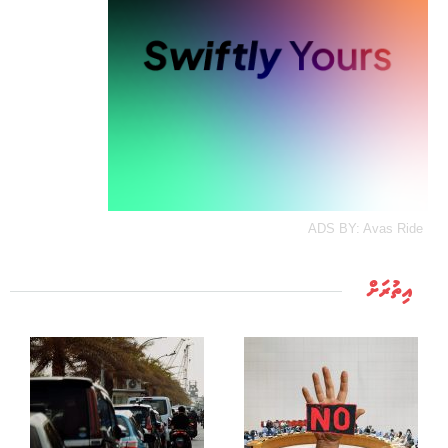
ADS BY: Avas Ride
އިތުރަށް