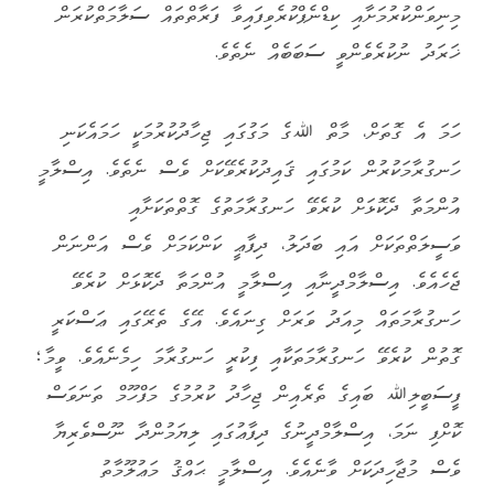
މިނިވަންކުރުމަށާއި ކިޑްނެޕްކުރެވިފައިވާ ފަރާތްތައް ސަލާމަތްކުރަން
ޚަރަދު ނުކުރެވެންވީ ސަބަބެއް ނެތެވެ.
ހަމަ އެ ގޮތަށް، މާތް ﷲގެ މަގުގައި ޖިހާދުކުރުމަކީ ހަމައެކަނި
ހަނގުރާމަކުރުން ކަމުގައި ޤައިދުކުރެވޭކަށް ވެސް ނެތެވެ. އިސްލާމީ
އުންމަތާ ދެކޮޅަށް ކުރެވޭ ހަނގުރާމަތުގެ ގޮތްތަކަށާއި
ވަސީލަތްތަކަށް އައި ބަދަލު، ދިފާޢީ ކަންކަމަށް ވެސް އަންނަން
ޖެހެއެވެ. އިސްލާމްދީނާއި އިސްލާމީ އުންމަތާ ދެކޮޅަށް ކުރެވޭ
ހަނގުރާމަތައް މިއަދު ވަރަށް ގިނައެވެ. އޭގެ ތެރޭގައި ޢަސްކަރީ
ގޮތުން ކުރެވޭ ހަނގުރާމަތަކާއި ފިކުރީ ހަނގުރާމަ ހިމެނެއެވެ. ވީމާ؛
ފީސަބީލިﷲ ބައިގެ ތެރެއިން ޖިހާދު ކުރުމުގެ މަފްހޫމް ތަނަވަސް
ކޮށްފި ނަމަ، އިސްލާމްދީނުގެ ދިފާޢުގައި ލިޔަމުންދާ ނޫސްވެރިޔާ
ވެސް މުޖާހިދަކަށް ވާނެއެވެ. އިސްލާމީ ޙައްޤު މަޢުލޫމާތު