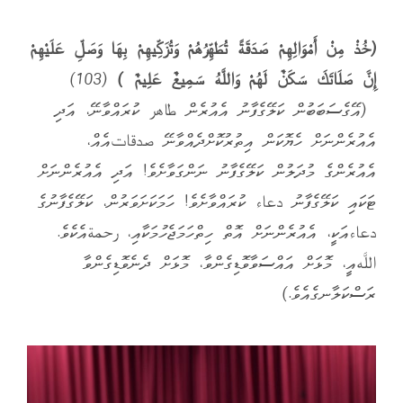
(
خُذْ مِنْ أَمْوَالِهِمْ صَدَقَةً تُطَهِّرُهُمْ وَتُزَكِّيهِمْ بِهَا وَصَلِّ عَلَيْهِمْ
إِنَّ صَلَاتَكَ سَكَنٌ لَهُمْ وَاللَّهُ سَمِيعٌ عَلِيمٌ
)
(103)
(އޭގެސަބަބުން ކަލޭގެފާނު އެއުރެން طاهر ކުރައްވާނޭ، އަދި
އެއުރެންނަށް ހެޔޮކަން އިތުރުކޮށްދެއްވާނޭ صدقاتއެއް،
އެއުރެންގެ މުދަލުން ކަލޭގެފާނު ނަންގަވާށެވެ! އަދި އެއުރެންނަށް
ޓަކައި ކަލޭގެފާނު دعاء ކުރައްވާށެވެ! ހަމަކަށަވަރުން، ކަލޭގެފާނުގެ
دعاءއަކީ، އެއުރެންނަށް އޮތް ހިތްހަމަޖެހުމަކާއި، رحمةއެކެވެ.
اللَّهއީ، މޮޅަށް އައްސަވާވޮޑިގެންވާ، މޮޅަށް ދެނެވޮޑިގެންވާ
ރަސްކަލާނގެއެވެ.)