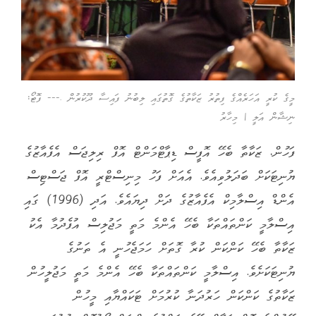
މީގެ ކުރީ އަހަރެއްގެ ފިތުރު ޒަކާތުގެ ގޮތުގައި ލިބުނު ފައިސާ ދޫކުރުން .--- ފޮޓޯ:
ނިޝާން އަލީ | މިހާރު
ފަހުން، ޒަކާތާ ބެހޭ އޮފީސް ޑިޕާޓްމަންޓް އޮފް ރިލިޖަސް އެފެއާޒުގެ
ޔުނިޓަކަށް ބަދަލުވިއެވެ. އެއަށް ފަހު މިނިސްޓްރީ އޮފް ޖަސްޓިސް
އެންޑް އިސްލާމިކް އެފެއާޒުގެ ދަށް ދިޔައެވެ. އަދި (1996) ގައި
އިސްލާމީ ކަންތައްތަކާ ބެހޭ އެންމެ މަތީ މަޖުލިސް އުފެދުމާ އެކު
ޒަކާތާ ބެހޭ ކަންކަން ކުރާ ގޮތަށް ހަމަޖެހުނީ އެ ތަނުގެ
ޔުނިޓަކަށެވެ. އިސްލާމީ ކަންތައްތަކާ ބެހޭ އެންމެ މަތީ މަޖުލީހުން
ޒަކާތުގެ ކަންކަން ހަރުދަނާ ކުރުމަށް ޓަކައްޔާއި މީހުން