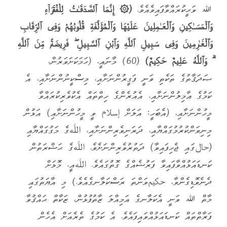
ﷲ ވަޙީކުރައްވާފައިވެއެވެ.
(۞ إِنَّمَا ٱلصَّدَقَـٰتُ لِلْفُقَرَآءِ
وَٱلْمَسَـٰكِينِ وَٱلْعَـٰمِلِينَ عَلَيْهَا وَٱلْمُؤَلَّفَةِ قُلُوبُهُمْ وَفِى ٱلرِّقَابِ
وَٱلْغَـٰرِمِينَ وَفِى سَبِيلِ ٱللَّهِ وَٱبْنِ ٱلسَّبِيلِ ۖ فَرِيضَةًۭ مِّنَ ٱللَّهِ
ۗ وَٱللَّهُ عَلِيمٌ حَكِيمٌۭ)
(60) މާނައީ، (ހަމަކަށަވަރުން،
ޞަދަޤާތުގެ ތަކެތި ވަނީ ފަގީރުންނަށާއި، މިސްކީނުންނަށާއި، އެ
ކަމުގެ ޢާމިލުންނަށާއި، އެއުރެންގެ ހިތްތައް އެކުވެރިކުރައްވާ
މީހުންނަށާއި، (އެބަހީ: އަލަށް إسلام ވީ މީހުންނަށާއި) އަޅުން
މިނިވަންކުރުމުގައްޔާއި، ދަރަނިވެރިންނަށާއި، اللَّهގެ މަގުގައްޔާއި
(حالގައި ޖެހިފައިވާ) ދަތުރުވެރިންނަށެވެ. اللَّهގެ ޙަޟްރަތުން
ކަނޑައަޅުއްވާފައިވާ ފަރުޟެއްގެ ގޮތުގައެވެ. اللَّهއީ، މޮޅަށް
ދެނެވޮޑިގެންވާ، حكيمވަންތަ ރަސްކަލާނގެއެވެ.) މި އާޔަތުގައި
މާތް ﷲ ވަނީ އެކަލާނގެ އަމިއްލަ ޒާތުފުޅުން، ޒަކާތް ޙައްޤުވާ
ފަރާތްތައް ކަނޑައަޅުއްވައިފައެވެ. އެ ކަމުގެ ތެރެއަށް އެހެން