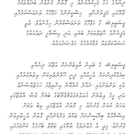
ދިނުމުގެ މަގު ފަހިކުރެވުނެވެ. މި ގޮތުން ގެނެވުނު ބަދަލުތަކުގެ
ތޭރޭގައި ފަޤީރުންނާއި މިސްކީނުންގެ މަފްހޫމު ތަނަވަސްކުރުމާއި
ފީސަބީލިﷲ ގެ މަފްހޫމު ތަނަވަސްކުރުން ހިމެނެއެވެ. އެއީ
ފަޤީރުންގެ ޙާޖަތްތަކަށް ބަލައި އަދި އިސްލާމީ ދަޢުވަތުގެ
މަސައްކަތްތައް ފުޅާކުރުމުގެ މަޤުޞަދުގައެވެ.
ފީސަބީލިﷲ ގެ ބައިން ވާޢިޒުންނަށް އުޖޫރަ ދިނުމާއި
ކިޔަވާކުދިންނަށް އެހީވުމާއި ދީނީ ހޭލުންތެރިކަން އިތުރުކުރުމާއި
އެކި ތަންތަނުގައި ނަމާދު ކުރެވޭނެ އިންތިޒާމު ހަމަޖެއްސުނެވެ.
އަދި މީގެ އިތުރުން މުއައްލަފަތުލްޤުލޫބުގެ ބަޔަށް ވެސް ރާއްޖޭގައި
ޢަމަލު ކުރަން ފެށުނެވެ. މި ގޮތުން ރާއްޖޭގައި ތިބެ އަލަށް
އިސްލާމްވާ ބިދޭސީންނަށް ޒަކާތު ފަންޑުންމާލީ ގޮތުން އެހީތެރިވުން
ފެށުނެވެ. މިއީ އެ މުއްދަތުގެ ތެރޭގައި ޒަކާތް ބެހުމުގެ ކަންކަމުގައި