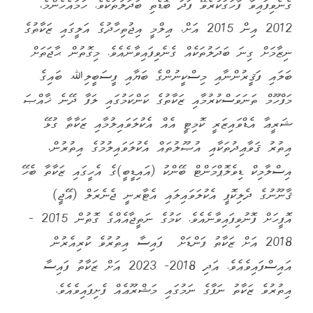
ގެނެވިފައިވާ ފާހަގަކުރެވޭ ފަދަ ބޮޑެތި ބަދަލުތަކެވެ. ހަމައެހެންމެ،
2012 އިން 2015 އަށް، ޢިލްމީ އިޖުތިހާދުގެ އަލީގައި ޒަކާތުގެ
ނިޒާމަށް ގިނަ ބަދަލުތަކެއް ގެނެވިފައިވާނެއެވެ. މިގޮތުން ޙާޖަތަށް
ބަލައި ފަޤީރުންނާއި މިސްކީނުންގެ ބަޔާއި ފީސަބީލިﷲ ބައިގެ
މަފްހޫމް ތަނަވަސްކުރުމާއި ޒަކާތުގެ ކަންކަމުގައި ލަފާ ދޭނެ ޚާއްޞަ
ޝަރީޢާ އެޑްވައިޒަރީ ކޮމިޓީ އެއް އެކުލަވައިލުމާއި ޒަކާތާ ގުޅޭ
އިތުރު ޤަވާޢިދުތަކާއި އުޞޫލުތައް އެކުލަވައިލުމުގެ އިތުރުން،
އިސްލާމިކް ޑިވެލޮޕްމަންޓް ބޭންކު (އައިޑީބީ)ގެ އެހީގައި ޒަކާތާ ބެހޭ
ޤާނޫނުގެ ދެލިކޮޕީ އެކުލަވައިލައި އެޓާރނީ ޖެނެރަލް (އޭޖީ)
އޮފީހަށް ފޮނުވިފައިވާނެއެވެ. ކަމުގެ ނަތީޖާއެއްގެ ގޮތުން 2015 -
2018 އަށް ޒަކާތު ފަންޑަށް ފައިސާ އިތުރުވެ ކުރިއެރުން
އައިސްފައިވެއެވެ. އަދި 2018- 2023 އަށް ޒަކާތު ފައިސާ
އިތުރުވެ ޒަކާތު ނަފާގެ ނަމުގައި މަޝްރޫޢެއް ފެށިފައިވެއެވެ.