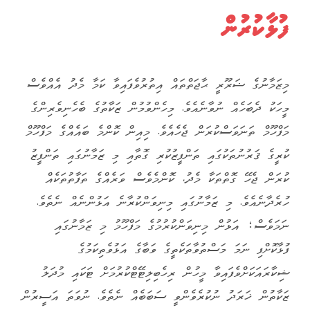
ފުޅާކުރުން
މިޒަމާނުގެ ޟަރޫރީ ޙާޖަތްތައް އިތުރުވެފައިވާ ކަމާ މެދު އެއްވެސް
މީހަކު ދެބަހެއް ނުވާނެއެވެ. މިހެންވުމުން ޒަކާތުގެ ބެހެނިވެރިންގެ
މަފްހޫމް ތަނަވަސްކުރަން ޖެހެއެވެ. މިއިން ކޮންމެ ބައެއްގެ މަފްހޫމް
ކުރީގެ ޤަރުނުތަކުގައި ތަންފީޒުކުރި ގޮތާއި މި ޒަމާނުގައި ތަންފީޒު
ކުރަން ޖެހޭ ގޮތްތަކާ މެދު، ކޮންމެވެސް ވަރެއްގެ ތަފާތުތަކެއް
ހުރެދާނެއެވެ. މި ޒަމާނުގައި މިނިވަންކުރާނެ އަޅުންނެއް ނެތެވެ.
ނަމަވެސް؛ އަޅުން މިނިވަންކުރުމުގެ މަފްހޫމު މި ޒަމާނުގައި
ފުޅާކޮށްފި ނަމަ މަސްތުވާތަކެތީގެ ވަބާގެ އަޅުވެތިކަމުގެ
ޝިކާރައަކަށްވެފައިވާ މީހުން ރިހެބިލިޓޭޓްކުރުމަށް ޓަކައި މުދަލު
ޒަކާތުން ޚަރަދު ނުކުރެވެންވީ ސަބަބެއް ނެތެވެ. ނުވަތަ އަސީރުން