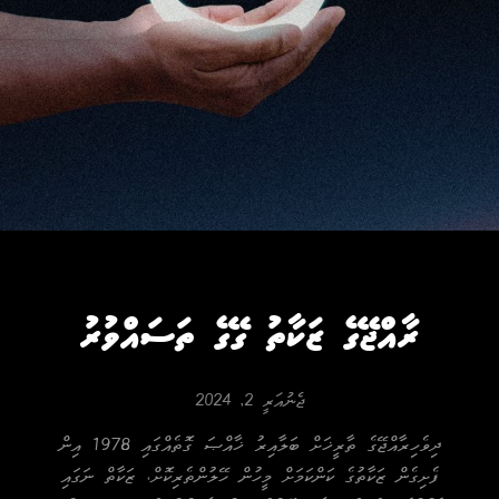
ރާއްޖޭގެ ޒަކާތު ގޭގެ ތަސައްވުރު
ޖެނުއަރީ 2, 2024
ދިވެހިރާއްޖޭގެ ތާރީޚަށް ބަލާއިރު ޚާއްޞަ ގޮތެއްގައި 1978 އިން
ފެށިގެން ޒަކާތުގެ ކަންކަމަށް މީހުން ހޭލުންތެރިކޮށް، ޒަކާތް ނަގައި