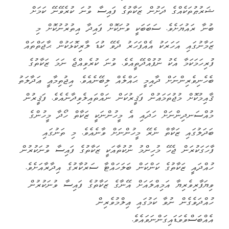
ޝަރުޠުތަކެއްގެ ދަށުން ޒަކާތުގެ ފައިސާ ވުނަ ކުރެވޭނޭ ކަމަށް
ބުނާ ރައުޔަށެވެ. ސަބަބަކީ ވުނަކޮށް ފައިދާ އިތުރުނުކޮށް މި
ޒަމާނުގައި އަހަރަކު އެއްފަހަރު ދެވޭ ކުޑަ ލާރިކޮޅަކުން ޙާޖަތްތައް
ފުރިހަމަކަމާ އެކު ނުފުއްދޭތީއެވެ. ވުނަ ކުރެވިއްޖެ ނަމަ ޒަކާތުގެ
ބެހެނިވެރިންނަށް ދާއިމީ ޙައްލެއް ލިބޭނެއެވެ. އިޖުތިމާޢީ ޢަދާލަތު
ޤާއިމުކޮށް މުޖުތަމަޢުން ފަޤީރުކަން ނައްތައިލެވިދާނެއެވެ. ފަޤީރުން
މުއްސަނދިންނަށް ހަދައި އެ މީހުންނަކީ ޒަކާތް ހޯދާ މީހުންގެ
ބަދަލުގައި ޒަކާތް ނެރޭ މީހުންނަށް ވާނެއެވެ. މި ތަނުގައި
ފާހަގަކުރަން ޖެހޭ މުހިންމު ނުކުތާއަކީ ޒަކާތުގެ ފައިސާ ވުނަކުރުން
ހުއްދައީ ޒަކާތުގެ ކަންކަން ބަލަހައްޓާ ސަރުކާރުގެ އިދާރާއަށެވެ.
ވިޔަފާރިވެރިޔާ އަމިއްލައަށް އޭނާގެ ޒަކާތުގެ ފައިސާ ވުނަކުރުން
ހުއްދަވެގެން ނުވާ ކަމުގައި ޢިލްމުވެރިން
އެއްބަސްވެވަޑައިގަންނަވައެވެ.