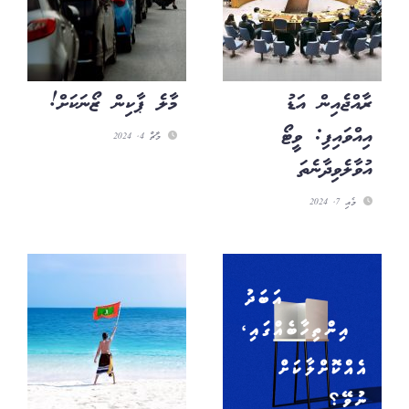
ރާއްޖެއިން އަޑު
މާލެ ޕާކިން ޒޯނަކަށް!
އިއްވައިފި: ވީޓޯ
މާޗް 4, 2024
އުވާލެވިދާނެތަ
މެއި 7, 2024