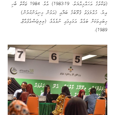
(ޒަކާތުގެ އަހައްމިއްޔަތު، 1983:19) އެވެ. 1984 ޒަކާތް ބެހި
އިރު، މުއްލަފަތު ޤުލޫބުގެ ބަޔާއި (އަޅުން މިނިވަންކުރުން)
މިބައިތަކަށް ބައެއް އަޅައިފައި ނުވެއެވެ. (ރިލިޖަސްއެފެއާޒް,
1989).