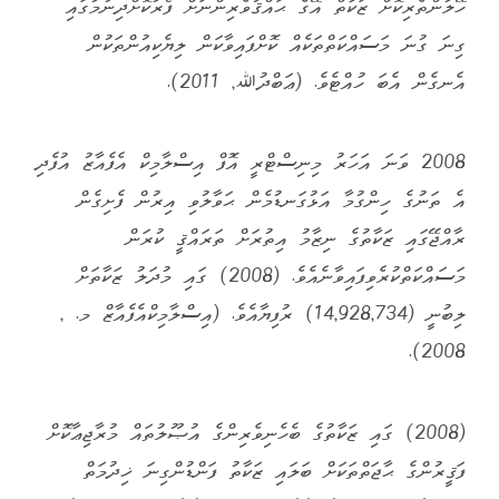
ހޭލުންތެރިކޮށް ޒަކާތް އޭގެ ޙައްޤުވެރިންނަށް ފޯރުކޮށްދިނުމުގައި
ގިނަ ގުނަ މަސައްކަތްތަކެއް ކޮށްފައިވާކަން ލިޔެކިއުންތަކުން
އެނގެން އެބަ ހުއްޓެވެ. (ޢަބްދުﷲ, 2011).
2008 ވަނަ އަހަރު މިނިސްޓްރީ އޮފް އިސްލާމިކް އެފެއާޒު އުފެދި
އެ ތަނުގެ ހިންގުމާ އަޅުގަނޑުމެން ޙަވާލުވި އިރުން ފެށިގެން
ރާއްޖޭގައި ޒަކާތުގެ ނިޒާމު އިތުރަށް ތަރައްޤީ ކުރަން
މަސައްކަތްކުރެވިފައިވާނެއެވެ. (2008) ގައި މުދަލު ޒަކާތަށް
ލިބުނީ (14,928,734) ރުފިޔާއެވެ. (އިސްލާމިކްއެފެއާޒް މ. ,
2008).
(2008) ގައި ޒަކާތުގެ ބެހެނިވެރިންގެ އުޞޫލުތައް މުރާޖިޢާކޮށް
ފަޤީރުންގެ ޙާޖަތްތަކަށް ބަލައި ޒަކާތު ފަންޑުންގިނަ ޚިދުމަތް