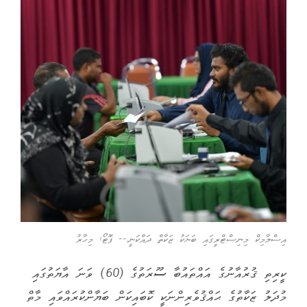
އިސްލާމިކް މިނިސްޓްރީގައި ބަޔަކު ޒަކާތް ދައްކަނީ.-- ފޮޓޯ: މިހާރު
ކީރިތި ޤުރުއާނުގެ އައްތައުބާ ސޫރަތުގެ (60) ވަނަ އާޔަތުގައި
މުދަލު ޒަކާތުގެ ޙައްޤުވެރިންނަކީ ކޮބައިކަން ބަޔާންކުރައްވައި މާތް