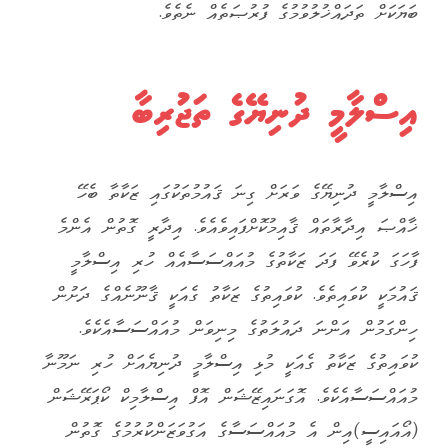
ބަޔަކަށް ތަދައްޚުލުވުމުގެ ފުރުޞަތެއް ނެތެވެ.
އިސްލާމީ ދުނިޔޭގެ ތަޖުރިބާ
އިސްލާމީ ދުނިޔޭގެ ވަރަށް ގިނަ ޤައުމުތަކުގައި ޒަކާތާ ބެހޭ
ޚާއްޞަ އިދާރާތައް ޤާއިމުކޮށްފައިވެއެވެ. އިދާރީ ގޮތުން އެންމެ
ފާހަގަ ކުރެވޭ ފަދަ ޒަކާތުގެ މުއައްސަސާއެއް ހުރި އިސްލާމީ
ޤައުމަކީ ކުވައިތެވެ. ކުވައިތުގެ ޒަކާތު ގެއަކީ ޤާނޫނެއްގެ ދަށުން
ހިންގަމުން އަންނަ ދައުލަތުގެ މިނިވަން މުއައްސަސާއެކެވެ.
ކުވައިތުގެ ޒަކާތު ގެއަކީ މުޅި އިސްލާމީ ދުނިޔެއަށް ހުރި ނަމޫނާ
މުއައްސަސާއެކެވެ. އޮގަނައިޒޭޝަން އޮފް އިސްލާމިކް ކޯޕަރޭޝަން
(އޯއައިސީ)އިން އެ މުއައްސަސާގެ އަގުވަޒަންކުރުމުގެ ގޮތުން