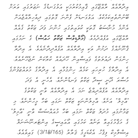
އިދާރާއެއް ރާއްޖޭގައި ޤާއިމުކުރުމަކީ އަޅުގަނޑުގެ ނަޒަރުގައި ވަރަށް
ބޭނުންތެރިކަމެކެވެ. އަޅުގަނޑަށް ފެންނަ ގޮތުގައި ދިވެހިރާއްޖެއަށް
އެންމެ މުނާސަބު ގޮތަކީ ކުވައިތުގައި ހުންނަ ފަދަ ޒަކާތު ގެއެއް
ރާއްޖޭގައި އުފެއްދުމެވެ.
(މޯލްޑިވްސް ޒަކާތު ހައުސް)
ގެ ނަމުގައި
ޤާނޫނެއްގެ ދަށުން ވަކި އިދާރާއެއް އުފެއްދިދާނެއެވެ. އެ އިދާރާ
ހިންގަން ދައުލަތުގެ ފައިސާއިން ހޭދައެއް ކުރާކަން ނުޖެހޭނެއެވެ.
އެ އިދާރާގެ ހުރިހައި ކަމެއް ހިންގުމާއި އެ އިދާރާގެ މުވައްޒަފުންގެ
މުސާރަ ދޭނީ ސީދާ ޒަކާތު ފަނޑުންނެވެ. އެހެނީ އެ ފަދަ
އިދާރާއެއް އުފެއްދިއްޖެ ނަމަ އެ އިދާރާއެއް ވާނީ ޒަކާތުގެ
"ޢާމިލް" އަށެވެ. ޢާމިލުންނަކީ ޒަކާތް ނަގައި ބަހާ މީހުންނެވެ. މި
ޒަމާނުގައި މުދަލު ޒަކާތް ނަގައި ބަހާ މުއައްސަސާ ވާނީ "ޢާމިލު"
ގެ މަޤާމުގައިވާ ތަނެއް ކަމުގައި އޯއައިސީގެ އިންޓަރނޭޝަނަލް
އިސްލާމިކް ފިޤުހު އެކެޑަމީގެ ޤަރާރު (3/18/165) ގައިވެއެވެ.