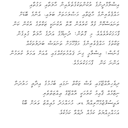
އިސްލާމްދީނުގެ ރުކުންތަކުގެތެރެއިން ޙާލަތާއި ވަގުތާއި
ޙައްޤުވެރިންގެ ޙާޖަތާއި މަޞްލަޙަތަށް ބަލައި، އެންމެ ބޮޑަށް
ތަނަވަސްކޮށް ފުޅާ ކުރެވެން އޮތް ރުކުނަކީ ޒަކާތުގެ ރުކުން ކަން
ފާހަގަކުރެވެއެވެ. މި ގޮތުން؛ ދުނިޔޭގެ އަދުގެ ޙާލަތާ ގުޅިގެން
ޒަކާތުގެ ޙައްޤުވެރިންގެ މަފްހޫމަށް ތަނަވަސް ބަދަލުތަކެއް
ގެނެސް؛ އިސްލާމީ ގިނަ ޤައުމުތަކެއްގައި އެއަށް ޢަމަލު ކުރަމުން
އަންނަ ކަން ފާހަގަކުރަމެވެ.
ދިވެހިރާއްޖޭގައި ވެސް ޒަކާތް ނަގައި ބެހުމުގެ އިދާރީ ހަރުދަނާ
ނިޒާމެއް ޤާއިމު ކުރުމަކީ ރާއްޖޭގެ ޢިއްޒަތްތެރި
ރައީސުލްޖުމުހޫރިއްޔާ ޑރ. މުޙައްމަދު މުޢިއްޒު ވަރަށް ބޮޑު
އަހައްމިއްޔަތު ކަމެއް ދެއްވާ ކަމެކެވެ.