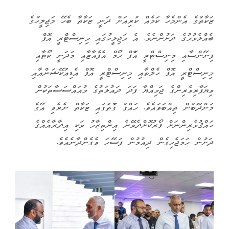
ޒަކާތުގެ އެންމެހާ ކަމެއް ކުރިއަށް ދަނީ ޒަކާތާ ބެހޭ މަޖިލީހުގެ
ބެއްލެވުމުގެ ދަށުންނެވެ. އެ މަޖިލީހުގައި މިނިސްޓްރީ އޮފް
ފިނޭންސާއި މިނިސްޓްރީ އޮފް ހޯމް އެފެއާޒާއި މަދަނީ ކޯޓާއި
މިނިސްޓްރީ އޮފް ހެލްތާއި މިނިސްޓްރީ އޮފް އެޑިއުކޭޝަންއާއި
ވިޔަފާރިވެރިންގެ ޖަމިއްޔާ ފަދަ ދައުލަތުގެ މުއައްސަސާތަކުން
މަންދޫބުން ތިއްބަވައެވެ. ހައްޤު ގޮތުގައި ޒަކާތް ނެރެވި އޭގެ
ހައްޤުވެރިންނަށް ފޯރުކޮށްދެވޭނެ އިންތިޒާމު ވަކި އިދާރާއެއްގެ
ދަށުން ހަމަޖެހިގެން ދިއުމުން ފަސޭހަ ވެގެންދާނެއެވެ.