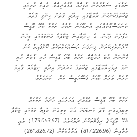
ނަމުގައި ސަރުކާރުން އޮފީހެއް އުފެއްދިއެވެ. އެއިގެ ކުރީގައި
ޒަކާތުގެކަންކަން ރާއްޖޭގައި އިދާރީ ގޮތުން ހިންގި ގޮތެއް
ތަނަވަސްގޮތެއްގައި އެނގޭކަން ނެތެވެ. ޒަކާތާ ބެހޭ އޮފީސް
އުފެދުނު ފަހުން، އެ އިދާރާއިން ޒަކާތުގެ ކަންކަމުގައި މީހުން
ހޭލުންތެރިކުރަން ގިނަގުނަ މަސައްކަތްތަކެއް ކޮށްފައިވާ ކަން
ފެންނަން އެބަ ހުއްޓެވެ. ޒަކާތާ ބެހޭ އޮފީސް ހުރި ގޮތަށް ހުރި
ނަމަ ދިވެހިރާއްޖޭގައި ޒަކާތުގެ ހަރުދަނާ އިދާރީ ނިޒާމެއް ޤާއިމު
ކުރަން ވަރަށް ބޮޑަށް ފަސޭހަވީސް ކަން ކަށަވަރެވެ.
ޒަކާތާ ބެހޭ އޮފީސް އުފެއްދި އަހަރުގައި މުދަލު ޒަކާތައް
ލިބިފައިވަނީ ގާތް ގަނޑަކަށް އެއް މިލިއަން ރުފިޔާ ކަމުގައި ޒަކާތާ
ބެހޭ އޮފީހުގެ ރިޕޯޓްތަކުން ދައްކައެވެ. (1,79,053,67) އެއީ
މާލެއިން (817,226,96) އަތޮޅުތަކުން (261,826,72)