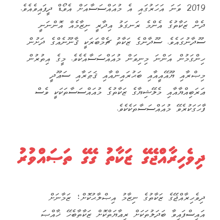
2019 ވަނަ އަހަރުގައި އެ މުއައްސަސާއަށް އެވޯޑް ދީފައިވެއެވެ.
ދެން ޒަކާތުގެ އެންމެ ރަނގަޅު އިދާރީ ނިޒާމެއް އޮންނަނީ
ސޫދާނުގައެވެ. ސޫދާންގެ ޒަކާތު ޗެމްބަރަކީ ޤާނޫނެއްގެ ދަށުން
ހިންގަމުން އަންނަ މިނިވަން މުއައްސަސާއެކެވެ. މީގެ އިތުރުން
މިޞްރާއި ޔޫއޭއީއާއި ބަޙުރައިންއާއި ޤަޠަރާއި ސަޢޫދީ
ޢަރަބިއްޔާއާއި މެލޭޝިޔާގެ ޒަކާތުގެ މުއައްސަސާތަކަކީ ވެސް
ފާހަގަކުރެވޭ މުއައްސަސާތަކެކެވެ.
ދިވެހިރާއްޖޭގެ ޒަކާތު ގޭގެ ތަޞައްވުރު
ދިވެހިރާއްޖޭގެ ޒަކާތުގެ ނިޒާމު އިޞްލާޙުކޮށް؛ ޒަމާނަށް
އައިސްފައިވާ ބަދަލުތަކަށް ރިޢާޔަތްކޮށް ޒަކާތާބެހޭ ޚާއްޞަ