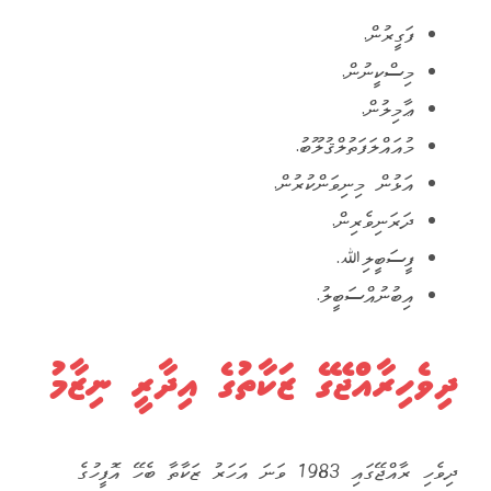
ފަގީރުން.
މިސްކީނުން.
ޢާމިލުން.
މުއައްލަފަތުލްޤުލޫބު.
އަޅުން މިނިވަންކުރުން.
ދަރަނިވެރިން.
ފީސަބީލިﷲ.
އިބުނުއްސަބީލު.
ދިވެހިރާއްޖޭގެ ޒަކާތުގެ އިދާރީ ނިޒާމު
ދިވެހި ރާއްޖޭގައި 1983 ވަނަ އަހަރު ޒަކާތާ ބެހޭ އޮފީހުގެ