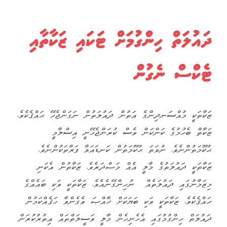
ދައުލަތް ހިންގުމަށް ޓަކައި ޒަކާތާއި
ޓެކްސް ނެގުން
ޒަކާތަކީ މުއްސަނދިންގެ އަތުން ދައުލަތުން ނަގަންޖެހޭ ޙައްޤެކެވެ.
ޒަކާތް ބެހުމުގެ ކަންކަން ވެސް ކުރަންޖެހޭނީ އިސްލާމީ
ޙުކޫމަތުންނެވެ. ނުވަތަ ޙުކޫމަތުން ކަނޑައަޅާ ފަރާތަކުންނެވެ.
ޒަކާތަކީ ދައުލަތުގެ މާލީ އެއް މަޞްދަރެވެ. ޒަކާތުން އެކަނި
މިޒަމާނުގައި ދައުލަތެއް ނުހިންގޭނެއެވެ. ޒަކާތަކީ ވަކި ބައެއްގެ
ޙައްޤެކެވެ. ޒަކާތަކީ ވަކި ބަޔަކަށް ޚާއްޞަ ވެގެންވާ ހަޤެއްކަމުން
ދައުލަތް ހިންގުމުގައި އެހެނިހެން މާލީ ވަސީލަތްތައް އިތުރުކުރަން