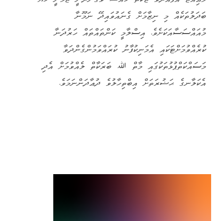
ބަދަލުތަކެއް މި ނިޒާމަށް ގެނައުވައިދޭ ނަމޫނާ
މުއައްސަސާއަކަށެވެ. އިސްލާމީ ކަންތައްތައް ހަރުދަނާ
ކުރެއްވުމަށްޓަކައި އެމަނިކުފާނު ކުރައްވަމުންގެންދަވާ
މަސައްކަތްޕުޅުތަކުގައި މާތް ﷲ ބަރަކާތް ލެއްވުމަށް އެދި
އެކަލާނގެ ޙަޟުރަތަށް އިބްތިހާލުވެ ދުޢާދަންނަމަވެ.