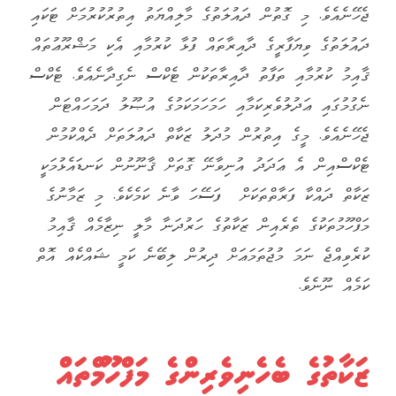
ޖެހޭނެއެވެ. މި ގޮތުން ދައުލަތުގެ މާލިއްޔަތު އިތުރުކުރުމަށް ޓަކައި
ދައުލަތުގެ ވިޔަފާރީގެ ދާއިރާތައް ފުޅާ ކުރުމާއި އެކި މަޝްރޫޢުތައް
ޤާއިމު ކުރުމާއި ތަފާތު ދާއިރާތަކުން ޓެކްސް ނެގިދާނެއެވެ. ޓެކްސް
ނެގުމުގައި ޢަދުލުވެރިކަމާއި ހަމަހަމަކަމުގެ އުޞޫލު ދަމަހައްޓަން
ޖެހޭނެއެވެ. މީގެ އިތުރުން މުދަލު ޒަކާތް ދައުލަތަށް ދެއްކުމުން
ޓެކްސްއިން އެ ޢަދަދު އުނިވާނޭ ގޮތަށް ޤާނޫނުން ކަނޑައެޅުމަކީ
ޒަކާތް ދައްކާ ފަރާތްތަކަށް ފަސޭހަ ވާނެ ކަމެކެވެ. މި ޒަމާނުގެ
މަފްހޫމުތަކުގެ ތެރެއިން ޒަކާތުގެ ހަރުދަނާ މާލީ ނިޒާމެއް ޤާއިމު
ކުރެވިއްޖެ ނަމަ މުޖުތަމަޢަށް ދިރުން ލިބޭނެ ކަމީ ޝައްކެއް އޮތް
ކަމެއް ނޫނެވެ.
ޒަކާތުގެ ބެހެނިވެރިންގެ މަފްހޫމްތައް