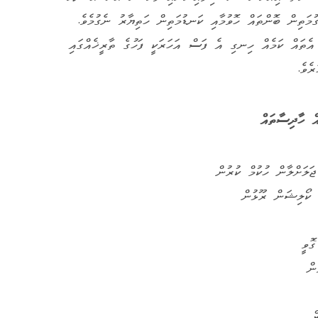
ަގުމަތިން ބޮންތައް ހޮވުމާއި ކަނޑުމަތިން ހަތިޔާރު ނެގުމެވެ.
އެތައް ކަމެއް ހިނގި އެ ފަސް އަހަރަކީ ފަހުގެ ތާރީޚެއްގައި
ެވެ.
އް ހާދިސާތައް
ު ކޯލިޝަން ރޫޅުން
ގޮވީ
ން
ް