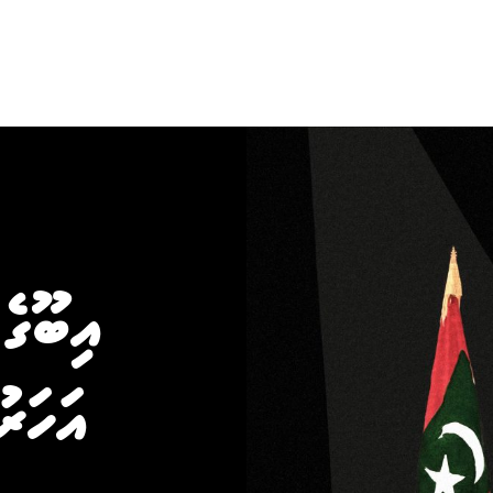
އިބޫގެ
އަހަރު