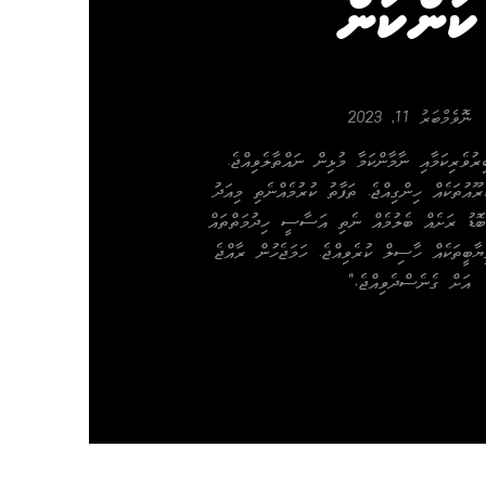
ކަންކަން
ނޮވެމްބަރު 11, 2023
ރުވެރިކަމާއި ނާމާންކަމާ މުޅިން ނައްތާލެވިއްޖެ.
އުތަކެއް ހިންގިއްޖެ. ތަފާތު ކުރުމެއްނެތި މިއަދު
ބޮޑު ރަށެއް ބެލުމެއް ނެތި އަސާސީ ހިދުމަތްތައް
މިޔާބީތަކެއް ހާސިލް ކުރެވިއްޖެ. ހަމަޖެހުން ރާއްޖެ
އަށް ގެނެސްދެވިއްޖެ،"