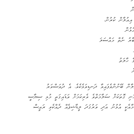
ް
އިއުލާން ކުރުން.
ުޅުން
ާރު ނެތް މައްސަލަ
ެ ހާލަތު
ް
ލާން ބޭނުންވެފައިވާ ދަނޑިވަޅެކެވެ. އެ ދުވަސްވަރު
ނި ގޮތަކަށް ސަލާމަތްވެ ވެރިކަމަށް ވަޑައިގަތީ މުޅި ސިޔާސީ
ކަމާއެކީ އުޅުނު އަދި ވަރުގަދަ ލީޑާޝިޕެއް ދެއްކެވި ރައީސް