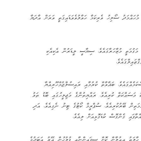
މުހައްމަދު ސޯލިހު ވެރިކަމާ ހަވާލުވެވަޑައިގަތީ ވަރަށް އާދަޔާ
ީ 24 ގަޑި އިރު މަގުމަތީ މުޒާހަރާގައެވެ. ސިޔާސީ ލީޑަރުން އެކިއެކި
ްޒައިލްގައެވެ.
ަމެއްގައެވެ. ބަޣާވާތް ކުރުމާއި ރައިސުލްޖުމްހޫރިއްޔާ
ު މަސައްކަތް ކުރިއެވެ. ރައްޔިތުންގެ މަޖިލީހުގައި ބޮޑު ތަޅު
ުމަތިން ބޭރުކުރިއެވެ. ސުޕްރީމް ކޯޓުގެ ޓިނު ނެގިއެވެ. އަދި
ތާފައި ގެންގޮސް ކުޑަގޮޅިއަށް ލިއެވެ.
 ހާލަތު އިއުލާން ކޮށް ސިފައިންނާއި ފުލުހުން އޭރު އަބަދުމެ