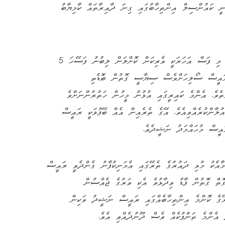
 ކައުންސިލް އިންތިހާބުގައި ގިނަ ދާއިރާތައް ކާމިޔާބު
މި ހުރިހާ ކާމިޔާބީތަކާއެކީ ވެސް މި ފަސް އަހަރަކީ ވެރިކަން ކޮށްލަން ލިބުނު ފަސޭހަ 5
 ރައީސް ސޯލިހަށްވެސް ސިޔާސީ ގޮތުން ބޮޑެތި
ގަތެވެ. އެންމެ ކައިރީގައި އުޅުނު މީހުން ހަތުރުންނަށްވެ
ލާންކުރެއްވިއެވެ. އޭގެ ތެރެއިން އެއް ބޭފުޅަކީ ރައީސް
ައީސް މުހައްމަދު ނަޝީދެވެ.
ެކު މުޅި ދައުރުގެ ތެރޭގައި އެމަނިކުފާނު ގެންދެވީ ރައީސް
ޮތް ގޮތުން ފާޑު ވިދާޅުވެ އެކި ވަރުގެ ޖެއްސުން
ތެރޭގެ ކޮންމެ އިންތިހާބެއްގައި ރައީސް ނަޝީދު ވަކިން
ި އެންމެ ތަންފުކެއް ވެސް ދޫނުދެއްވި އެވެ.