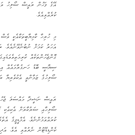
އޭގެ ފަހުން ރައީސް ސޯލިހު ވަނީ
ކުރެއްވިއެވެ.
އަހަރު ކަމަށް ނުބުނެވޭނެއެވެ.
ގޮންޖެހުންތަކެއް ކުރިމަތިވެވަޑައި
ސިޔާސީ ބޮޑު ހަނގުރާމައެއް އިއު
ސޯލިހުގެ ޒަމާންވީ އެކުވެރިޔާ ރ
ރައީސް ނަޝީދާ މައްސަލަ ޖެހުމާއ
ސޯލިހާއި ސަރުކާރަށް އެކިއެކި ގ
ކުރައްވަމުންނެވެ. އެމްޑީޕީގެ އެ
ކެންޑިޑޭޓުން ނެރުއްވި އެވެ. އަދ