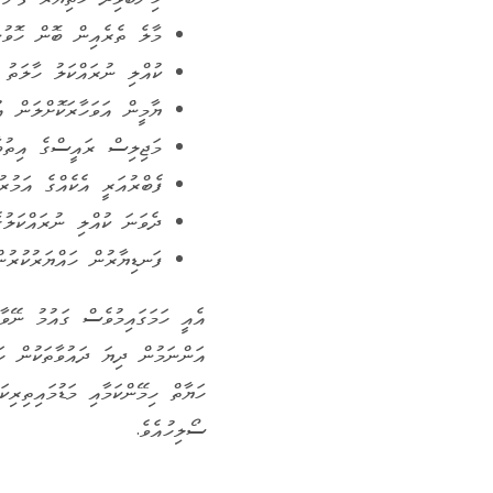
މާލެ ތެރެއިން ބޮން ހޮވުނ
ކުއްލި ނުރައްކަލު ހާލަތު 
ޔާމީން އަވަހާރަކޮށްލަން އ
މަޖިލިސް ރައީސްގެ އިތުބ
ފެބްރުއަރީ އެކެއްގެ އަމުރު
ދެވަނަ ކުއްލި ނުރައްކަލުގ
ފަނޑިޔާރުން ހައްޔަރުކުރުނ
އެއީ ހަމަގައިމުވެސް ގައުމު ނޭވާ
އަންނަމުން ދިޔަ ދައުވާތަކުން ހަ
ހަޔާތް ހިމޭންކަމާއި މަޑުމައިތިރި
ސޯލިހުއެވެ.