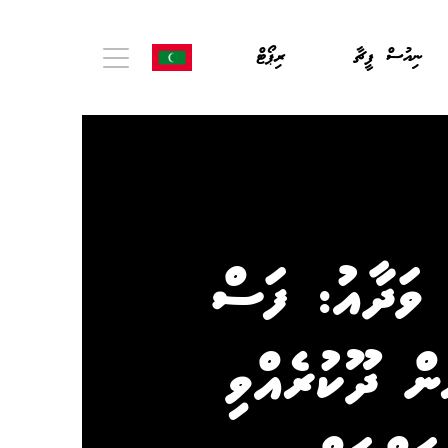
ނިއުސް ފީޗާ
ރިޕޯޓް
 ވަދާއު: ފަސް
ން ދޫކުރެއްވި