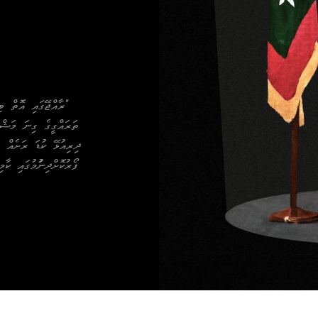
"ރާއްޖޭގައި އޮތް ބި
ތަރައްގީގެ ގިނަ މަޝްރޫ
ދިރިއުޅޭ ކުޑަ ރަށެއް 
ފޯރުކޮށްދިނުުމުގައި ކާ