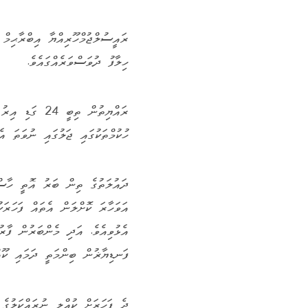
ރައީސުލްޖުމްހޫރިއްޔާ އިބްރާޙިމް 
ހިލާފު ދުވަސްވަރެއްގައެވެ.
ރައްޔިތުން ތިބ
ހުކުމްތަކުގައި ޖަލުގައި ނުވަތަ އެގ
ދައުލަތުގެ ތިން ބަރު އޮތީ ހާސްކ
އަވަހާރަ ކޮށްލަން އެތައް ފަހަރަކ
އެޅުވިއެވެ. އަދި މެންބަރުން ފާރ
ފަނޑިޔާޜުން ބިންމަތީ ދަމައި ކޫއް
ދެ ފަހަރަށް ކުއްލި ނުރައްކަލުގެ