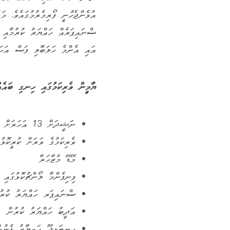
އުޅެންޖެހުނީ ފޯރިމެރުމުގައެވެ. މ
ސްނައިޕަރެއް ހައްޔަރު ކުރުމާއި 
އައި އެންމެ ހަލަބޮލި ފަސް އަހަރ
ޔާމީން ވެރިކަމުގައި ހިނގި ބައެ
ނަޝީދަށް 13 އަހަރަށް ޖަލަށްލާން ހުކުމް ކުރުން
ވެރިކަމުގެ ވަރަށް ކުރީކޮޅ
މޭޑޭ މުޒާހަރާ
ފިނިފެންމާ ލޯންޗުކޮޅުގައި 
ސްނައިޕަރ ހައްޔަރު ކުރު
އަދީބު ހައްޔަރު ކުރުން
ހިނބަޅިދޫ ހަތިޔާރު ފެނުނ