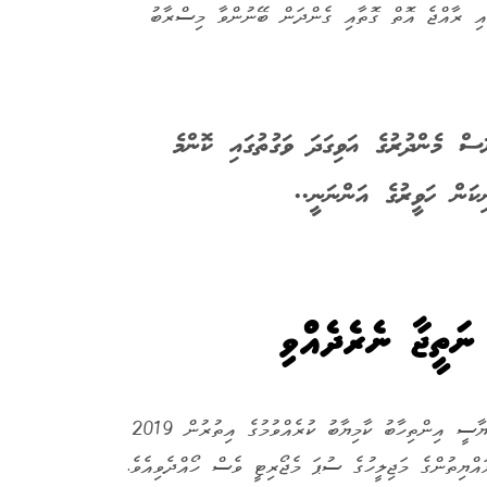
ައި ރާއްޖެ އޮތް ގޮތާއި ގެންދަން ބޭނުންވާ މިސްރާބު
ަސް މެންދުރުގެ އަވިގަދަ ވަގުތުގައި ކޮންމެ
ިކަން ހަވީރުގެ އަންނަނީ..
ނަތީޖާ ނެރެދެއްވި
2018 ގައި ބޮޑު ތަފާތަކުން ރިޔާސީ އިންތިހާބު ކާމިޔާބު ކުރެއްވުމުގެ އިތުރުން 2019
ޔިތުންގެ މަޖިލީހުގެ ސުޕަ މެޖޯރިޓީ ވެސް ހޯއްދެވިއެވެ.